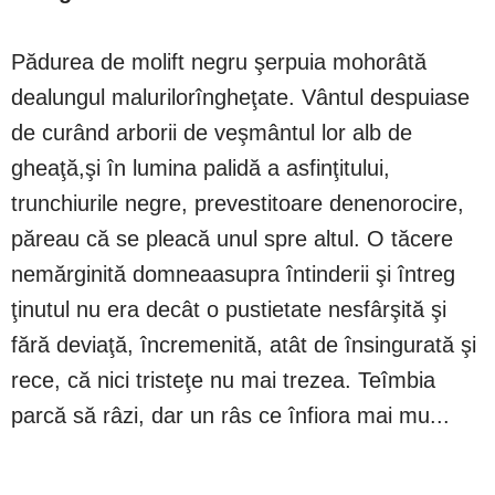
Pădurea de molift negru şerpuia mohorâtă
dealungul malurilorîngheţate. Vântul despuiase
de curând arborii de veşmântul lor alb de
gheaţă,şi în lumina palidă a asfinţitului,
trunchiurile negre, prevestitoare denenorocire,
păreau că se pleacă unul spre altul. O tăcere
nemărginită domneaasupra întinderii şi întreg
ţinutul nu era decât o pustietate nesfârşită şi
fără deviaţă, încremenită, atât de însingurată şi
rece, că nici tristeţe nu mai trezea. Teîmbia
parcă să râzi, dar un râs ce înfiora mai mu...