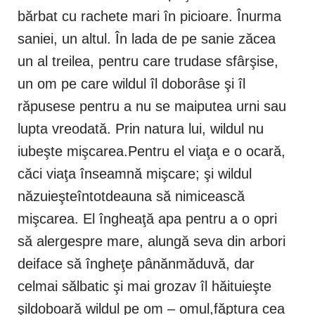
bărbat cu rachete mari în picioare. Înurma
saniei, un altul. În lada de pe sanie zăcea
un al treilea, pentru care trudase sfârşise,
un om pe care wildul îl doborâse şi îl
răpusese pentru a nu se maiputea urni sau
lupta vreodată. Prin natura lui, wildul nu
iubeşte mişcarea.Pentru el viaţa e o ocară,
căci viaţa înseamnă mişcare; şi wildul
năzuieşteîntotdeauna să nimicească
mişcarea. El îngheaţă apa pentru a o opri
să alergespre mare, alungă seva din arbori
deiface să îngheţe pânănmăduvă, dar
celmai sălbatic şi mai grozav îl hăituieşte
şildoboară wildul pe om – omul,făptura cea