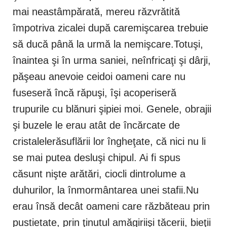
mai neastâmpărată, mereu răzvrătită
împotriva zicalei după caremişcarea trebuie
să ducă până la urmă la nemişcare.Totuşi,
înaintea şi în urma saniei, neînfricaţi şi dârji,
păşeau anevoie ceidoi oameni care nu
fuseseră încă răpuşi, îşi acoperiseră
trupurile cu blănuri şipiei moi. Genele, obrajii
şi buzele le erau atât de încărcate de
cristalelerăsuflării lor îngheţate, că nici nu li
se mai putea desluşi chipul. Ai fi spus
căsunt nişte arătări, ciocli dintrolume a
duhurilor, la înmormântarea unei stafii.Nu
erau însă decât oameni care răzbăteau prin
pustietate, prin ţinutul amăgiriişi tăcerii, bieţii