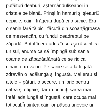
pufăituri deaburi, aşternânduliseapoi în
cristale pe blană. Prinşi în hamuri şi şleauri2
depiele, câinii trăgeau după ei o sanie. Era
o sanie fără tălpici, făcută din scoarţăgroasă
de mesteacăn, cu fundul deadreptul pe
zăpadă. Botul îi era adus însus şi răsucit ca
un sul, anume ca să împingă sub sanie
coama de zăpadăafânată ce se ridica
dinainte în valuri. Pe sanie se afla legată
zdravăn o ladălungă şi îngustă. Mai erau şi
altele – pături, o secure, un ibric pentru
cafea şi otigaie; dar în ochi îţi sărea mai
întâi lada lungă şi îngustă, care ocupa mai
totlocul.Înaintea câinilor păşea anevoie un