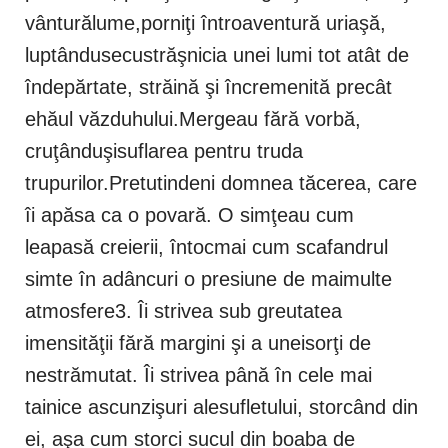
vânturălume,porniţi întroaventură uriaşă,
luptândusecustrăşnicia unei lumi tot atât de
îndepărtate, străină şi încremenită precât
ehăul văzduhului.Mergeau fără vorbă,
cruţânduşisuflarea pentru truda
trupurilor.Pretutindeni domnea tăcerea, care
îi apăsa ca o povară. O simţeau cum
leapasă creierii, întocmai cum scafandrul
simte în adâncuri o presiune de maimulte
atmosfere3. Îi strivea sub greutatea
imensităţii fără margini şi a uneisorţi de
nestrămutat. Îi strivea până în cele mai
tainice ascunzişuri alesufletului, storcând din
ei, aşa cum storci sucul din boaba de