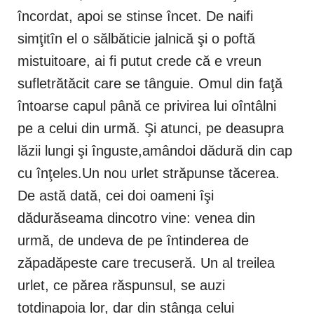
încordat, apoi se stinse încet. De naifi
simţitîn el o sălbăticie jalnică şi o poftă
mistuitoare, ai fi putut crede că e vreun
sufletrătăcit care se tânguie. Omul din faţă
întoarse capul până ce privirea lui oîntâlni
pe a celui din urmă. Şi atunci, pe deasupra
lăzii lungi şi înguste,amândoi dădură din cap
cu înţeles.Un nou urlet străpunse tăcerea.
De astă dată, cei doi oameni îşi
dădurăseama dincotro vine: venea din
urmă, de undeva de pe întinderea de
zăpadăpeste care trecuseră. Un al treilea
urlet, ce părea răspunsul, se auzi
totdinapoia lor, dar din stânga celui