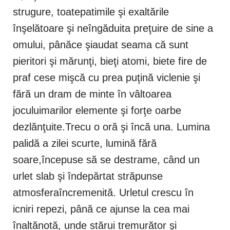
strugure, toatepatimile şi exaltările
înşelătoare şi neîngăduita preţuire de sine a
omului, pânăce şiaudat seama că sunt
pieritori şi mărunţi, bieţi atomi, biete fire de
praf cese mişcă cu prea puţină viclenie şi
fără un dram de minte în vâltoarea
joculuimarilor elemente şi forţe oarbe
dezlănţuite.Trecu o oră şi încă una. Lumina
palidă a zilei scurte, lumină fără
soare,începuse să se destrame, când un
urlet slab şi îndepărtat străpunse
atmosferaîncremenită. Urletul crescu în
icniri repezi, până ce ajunse la cea mai
înaltănotă, unde stărui tremurător şi