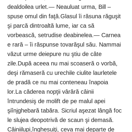
dealdoilea urlet.— Neauluat urma, Bill –
spuse omul din faţă.Glasul îi răsuna răguşit
şi parcă dintroaltă lume, iar ca să
vorbească, setrudise deabinelea.— Carnea
e rară – îi răspunse tovarăşul său. Nammai
văzut urme deiepure nu ştiu de câte
zile.După aceea nu mai scoaseră o vorbă,
deşi rămaseră cu urechile ciulite laurletele
de pradă ce nu mai conteneau înapoia
lor.La căderea nopţii vârâră câinii
întrundesiş de molift de pe malul apei
şiînjghebară tabăra. Sicriul aşezat lângă foc
le slujea deopotrivă de scaun şi demasă.
Câiniilupi,înghesuiţi, ceva mai departe de