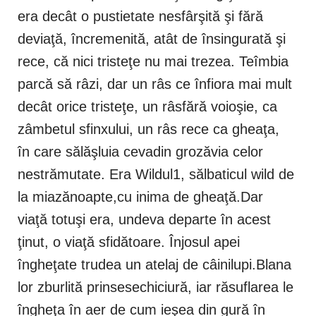
era decât o pustietate nesfârşită şi fără
deviaţă, încremenită, atât de însingurată şi
rece, că nici tristeţe nu mai trezea. Teîmbia
parcă să râzi, dar un râs ce înfiora mai mult
decât orice tristeţe, un râsfără voioşie, ca
zâmbetul sfinxului, un râs rece ca gheaţa,
în care sălăşluia cevadin grozăvia celor
nestrămutate. Era Wildul1, sălbaticul wild de
la miazănoapte,cu inima de gheaţă.Dar
viaţă totuşi era, undeva departe în acest
ţinut, o viaţă sfidătoare. Înjosul apei
îngheţate trudea un atelaj de câinilupi.Blana
lor zburlită prinsesechiciură, iar răsuflarea le
îngheţa în aer de cum ieşea din gură în