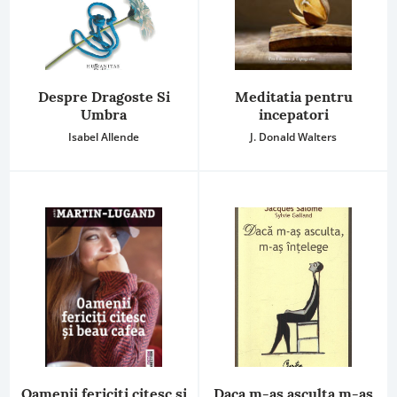
Despre Dragoste Si
Meditatia pentru
Umbra
incepatori
Isabel Allende
J. Donald Walters
Oamenii fericiţi citesc şi
Daca m-as asculta m-as