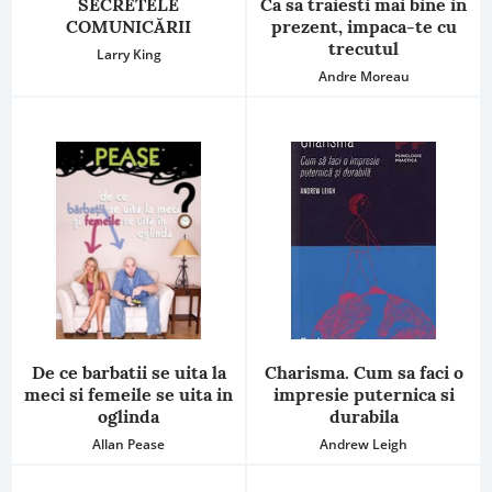
SECRETELE
Ca sa traiesti mai bine in
COMUNICĂRII
prezent, impaca-te cu
trecutul
Larry King
Andre Moreau
De ce barbatii se uita la
Charisma. Cum sa faci o
meci si femeile se uita in
impresie puternica si
oglinda
durabila
Allan Pease
Andrew Leigh