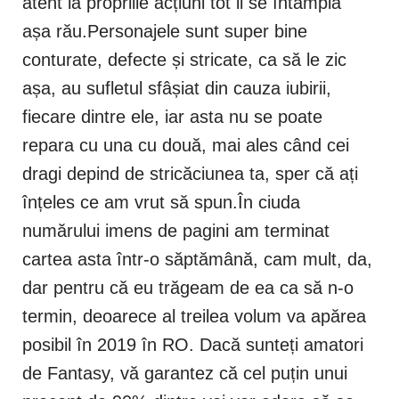
atent la propriile acțiuni tot li se întâmplă
așa rău.Personajele sunt super bine
conturate, defecte și stricate, ca să le zic
așa, au sufletul sfâșiat din cauza iubirii,
fiecare dintre ele, iar asta nu se poate
repara cu una cu două, mai ales când cei
dragi depind de stricăciunea ta, sper că ați
înțeles ce am vrut să spun.În ciuda
numărului imens de pagini am terminat
cartea asta într-o săptămână, cam mult, da,
dar pentru că eu trăgeam de ea ca să n-o
termin, deoarece al treilea volum va apărea
posibil în 2019 în RO. Dacă sunteți amatori
de Fantasy, vă garantez că cel puțin unui