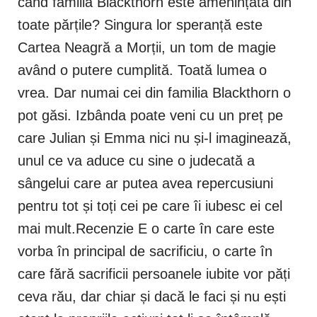
când familia Blackthorn este amenințată din
toate părțile? Singura lor speranță este
Cartea Neagră a Morții, un tom de magie
având o putere cumplită. Toată lumea o
vrea. Dar numai cei din familia Blackthorn o
pot găsi. Izbânda poate veni cu un preț pe
care Julian și Emma nici nu și-l imaginează,
unul ce va aduce cu sine o judecată a
sângelui care ar putea avea repercusiuni
pentru tot și toți cei pe care îi iubesc ei cel
mai mult.Recenzie E o carte în care este
vorba în principal de sacrificiu, o carte în
care fără sacrificii persoanele iubite vor păți
ceva rău, dar chiar și dacă le faci și nu ești