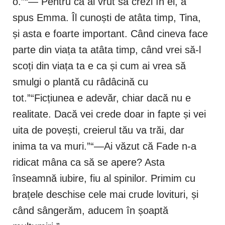
o.”“— Pentru că ai vrut să crezi în el, a
spus Emma. Îl cunoști de atâta timp, Tina,
și asta e foarte important. Când cineva face
parte din viața ta atâta timp, când vrei să-l
scoți din viața ta e ca și cum ai vrea să
smulgi o plantă cu râdâcină cu
tot.”“Ficțiunea e adevăr, chiar dacă nu e
realitate. Dacă vei crede doar in fapte și vei
uita de povești, creierul tău va trăi, dar
inima ta va muri.”“—Ai văzut că Fade n-a
ridicat mâna ca să se apere? Asta
înseamnă iubire, fiu al spinilor. Primim cu
brațele deschise cele mai crude lovituri, și
când sângerăm, aducem în șoaptă