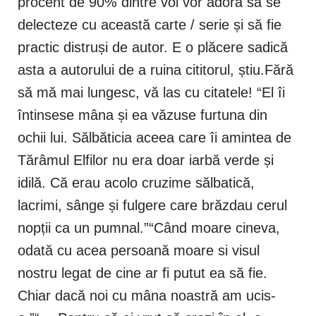
procent de 90% dintre voi vor adora să se
delecteze cu această carte / serie și să fie
practic distruși de autor. E o plăcere sadică
asta a autorului de a ruina cititorul, știu.Fără
să mă mai lungesc, vă las cu citatele! “El îi
întinsese mâna și ea văzuse furtuna din
ochii lui. Sălbăticia aceea care îi amintea de
Tărâmul Elfilor nu era doar iarbă verde și
idilă. Că erau acolo cruzime sălbatică,
lacrimi, sânge și fulgere care brăzdau cerul
nopții ca un pumnal.”“Când moare cineva,
odată cu acea persoană moare si visul
nostru legat de cine ar fi putut ea să fie.
Chiar dacă noi cu mâna noastră am ucis-