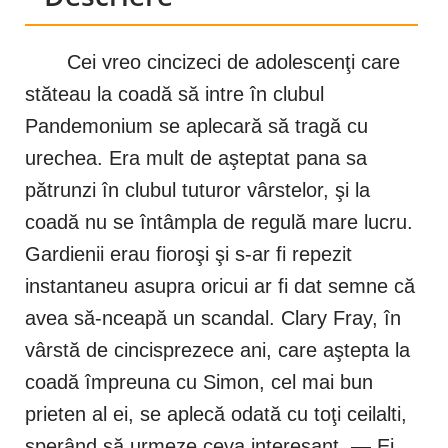
Cei vreo cincizeci de adolescenţi care
stăteau la coadă să intre în clubul
Pandemonium se aplecară să tragă cu
urechea. Era mult de aşteptat pana sa
pătrunzi în clubul tuturor vârstelor, şi la
coadă nu se întâmpla de regulă mare lucru.
Gardienii erau fioroşi şi s-ar fi repezit
instantaneu asupra oricui ar fi dat semne că
avea să-nceapă un scandal. Clary Fray, în
vârstă de cincisprezece ani, care aştepta la
coadă împreuna cu Simon, cel mai bun
prieten al ei, se aplecă odată cu toţi ceilalti,
sperând să urmeze ceva interesant. — Ei,