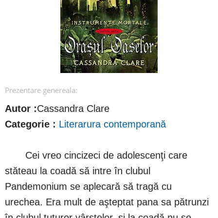
Prezentare genereala:
Autor :
Cassandra Clare
Categorie :
Literarura contemporană
Cei vreo cincizeci de adolescenţi care
stăteau la coadă să intre în clubul
Pandemonium se aplecară să tragă cu
urechea. Era mult de aşteptat pana sa pătrunzi
în clubul tuturor vârstelor, şi la coadă nu se