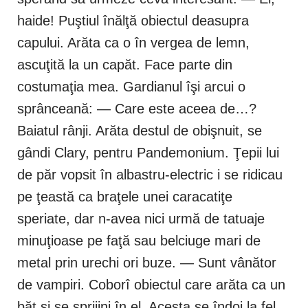
haide! Puştiul înălţă obiectul deasupra
capului. Arăta ca o în vergea de lemn,
ascuţită la un capăt. Face parte din
costumaţia mea. Gardianul îşi arcui o
sprânceană: — Care este aceea de…?
Baiatul rânji. Arăta destul de obişnuit, se
gândi Clary, pentru Pandemonium. Ţepii lui
de păr vopsit în albastru-electric i se ridicau
pe ţeastă ca braţele unei caracatiţe
speriate, dar n-avea nici urmă de tatuaje
minuţioase pe faţă sau belciuge mari de
metal prin urechi ori buze. — Sunt vânător
de vampiri. Coborî obiectul care arăta ca un
băţ şi se sprijini în el. Acesta se îndoi la fel