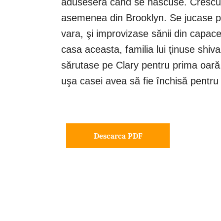
aduseseră când se născuse. Crescuse 
asemenea din Brooklyn. Se jucase pe
vara, şi improvizase sănii din capace
casa aceasta, familia lui ţinuse shiva
sărutase pe Clary pentru prima oară.
uşa casei avea să fie închisă pentru e
Descarca PDF