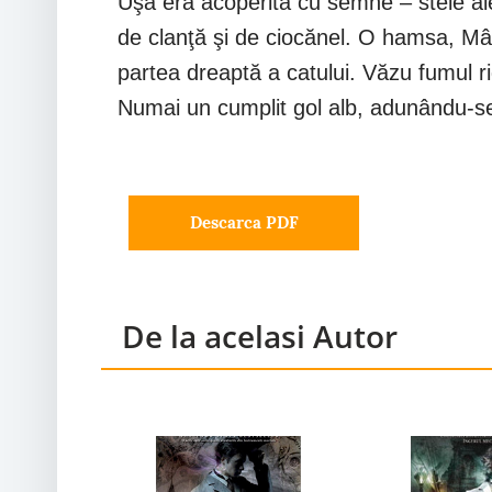
Uşa era acoperită cu semne – stele ale
de clanţă şi de ciocănel. O hamsa, Mâ
partea dreaptă a catului. Văzu fumul ri
Numai un cumplit gol alb, adunându-se 
Descarca PDF
De la acelasi Autor