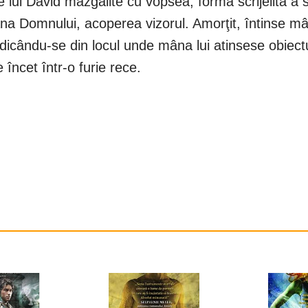
 lui David mâzgălite cu vopsea, forma scrijelită a 
na Domnului, acoperea vizorul. Amorţit, întinse m
dicându-se din locul unde mâna lui atinsese obiectul
încet într-o furie rece.