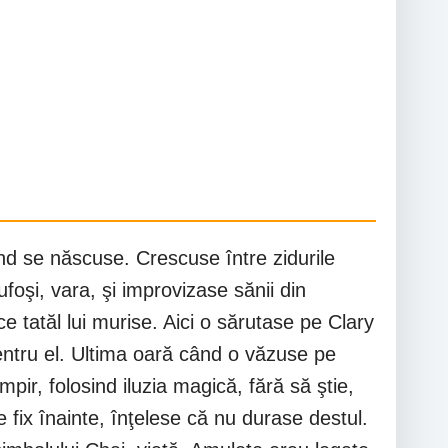
nd se născuse. Crescuse între zidurile
foşi, vara, şi improvizase sănii din
e tatăl lui murise. Aici o sărutase pe Clary
entru el. Ultima oară când o văzuse pe
ir, folosind iluzia magică, fără să ştie,
 fix înainte, înţelese că nu durase destul.