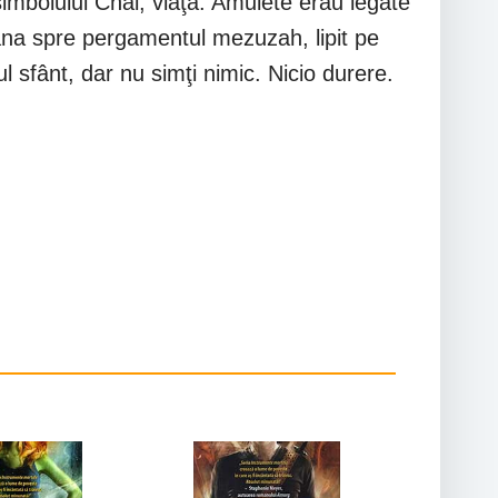
simbolului Chai, viaţă. Amulete erau legate
âna spre pergamentul mezuzah, lipit pe
 sfânt, dar nu simţi nimic. Nicio durere.