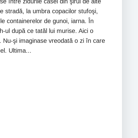
între zidurile casei din şirul de alte
 stradă, la umbra copacilor stufoşi,
le containerelor de gunoi, iarna. În
h-ul după ce tatăl lui murise. Aici o
 Nu-şi imaginase vreodată o zi în care
l. Ultima...