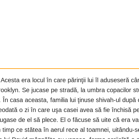
esta era locul în care părinţii lui îl aduseseră câ
ooklyn. Se jucase pe stradă, la umbra copacilor stu
 În casa aceasta, familia lui ţinuse shivah-ul după c
odată o zi în care uşa casei avea să fie închisă p
gase de el să plece. El o făcuse să uite că era vamp
n timp ce stătea în aerul rece al toamnei, uitându-se