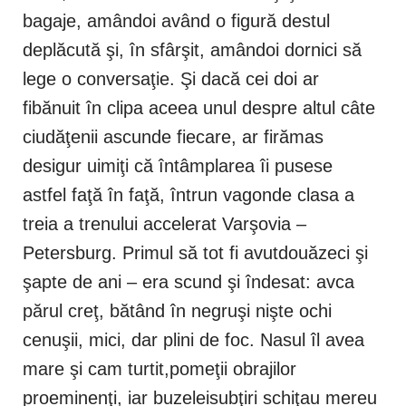
bagaje, amândoi având o figură destul
deplăcută şi, în sfârşit, amândoi dornici să
lege o conversaţie. Şi dacă cei doi ar
fibănuit în clipa aceea unul despre altul câte
ciudăţenii ascunde fiecare, ar firămas
desigur uimiţi că întâmplarea îi pusese
astfel faţă în faţă, întrun vagonde clasa a
treia a trenului accelerat Varşovia –
Petersburg. Primul să tot fi avutdouăzeci şi
şapte de ani – era scund şi îndesat: avca
părul creţ, bătând în negruşi nişte ochi
cenuşii, mici, dar plini de foc. Nasul îl avea
mare şi cam turtit,pomeţii obrajilor
proeminenţi, iar buzeleisubţiri schiţau mereu