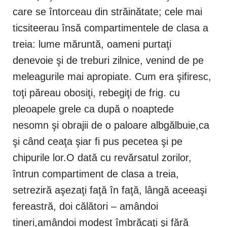
care se întorceau din străinătate; cele mai
ticsiteerau însă compartimentele de clasa a
treia: lume măruntă, oameni purtaţi
denevoie şi de treburi zilnice, venind de pe
meleagurile mai apropiate. Cum era şifiresc,
toţi păreau obosiţi, rebegiţi de frig. cu
pleoapele grele ca după o noaptede
nesomn şi obrajii de o paloare albgălbuie,ca
şi când ceaţa şiar fi pus pecetea şi pe
chipurile lor.O dată cu revărsatul zorilor,
întrun compartiment de clasa a treia,
setreziră aşezaţi faţă în faţă, lângă aceeaşi
fereastră, doi călători – amândoi
tineri,amândoi modest îmbrăcaţi şi fără