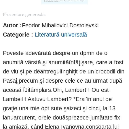
Prezentare genereala:
Autor :
Feodor Mihailovici Dostoievski
Categorie :
Literatură universală
Poveste adevărată despre un dpmn de o
anumită vârstă şi anumităînfăţişare, care a fost
de viu şi pe deantregulînghiţit de un crocodil din
Pasaj,precum şi despre cele ce au urmat după
aceasă ÎJitâmplars.Ohi, Lambert I Ou est
Lambeil f Aatuvu Lambert? *Era în anul de
graţie una mie opt sute şaizeci şi cinci, la 13
ianuarcurent, orele douăsprezece jumătate fix
la amiază, când Elena Ivanovna,consoarta lui