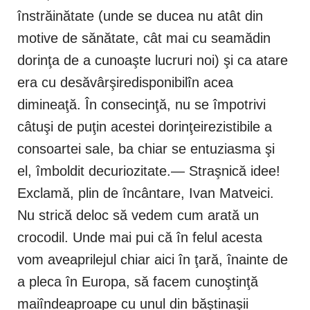
înstrăinătate (unde se ducea nu atât din
motive de sănătate, cât mai cu seamădin
dorinţa de a cunoaşte lucruri noi) şi ca atare
era cu desăvârşiredisponibilîn acea
dimineaţă. În consecinţă, nu se împotrivi
câtuşi de puţin acestei dorinţeirezistibile a
consoartei sale, ba chiar se entuziasma şi
el, îmboldit decuriozitate.— Straşnică idee!
Exclamă, plin de încântare, Ivan Matveici.
Nu strică deloc să vedem cum arată un
crocodil. Unde mai pui că în felul acesta
vom aveaprilejul chiar aici în ţară, înainte de
a pleca în Europa, să facem cunoştinţă
maiîndeaproape cu unul din băştinaşii