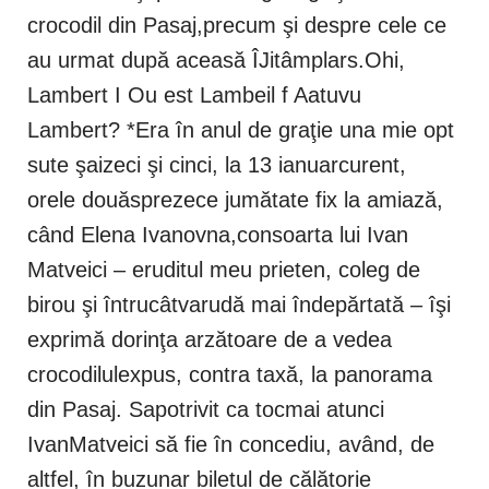
crocodil din Pasaj,precum şi despre cele ce
au urmat după aceasă ÎJitâmplars.Ohi,
Lambert I Ou est Lambeil f Aatuvu
Lambert? *Era în anul de graţie una mie opt
sute şaizeci şi cinci, la 13 ianuarcurent,
orele douăsprezece jumătate fix la amiază,
când Elena Ivanovna,consoarta lui Ivan
Matveici – eruditul meu prieten, coleg de
birou şi întrucâtvarudă mai îndepărtată – îşi
exprimă dorinţa arzătoare de a vedea
crocodilulexpus, contra taxă, la panorama
din Pasaj. Sapotrivit ca tocmai atunci
IvanMatveici să fie în concediu, având, de
altfel, în buzunar biletul de călătorie