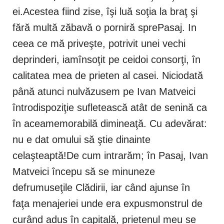
ei.Acestea fiind zise, îşi luă soţia la braţ şi
fără multă zăbavă o porniră sprePasaj. In
ceea ce mă priveşte, potrivit unei vechi
deprinderi, iamînsoţit pe ceidoi consorţi, în
calitatea mea de prieten al casei. Niciodată
până atunci nulvăzusem pe Ivan Matveici
întrodispoziţie sufletească atât de senină ca
în aceamemorabilă dimineaţă. Cu adevărat:
nu e dat omului să ştie dinainte
celaşteaptă!De cum intrarăm; în Pasaj, Ivan
Matveici începu să se minuneze
defrumuseţile Clădirii, iar când ajunse în
faţa menajeriei unde era expusmonstrul de
curând adus în capitală, prietenul meu se