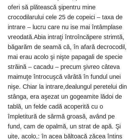
oferi să plătească şipentru mine
crocodilarului cele 25 de copeici – taxa de
intrare – lucru care nu ise mai întâmplase
vreodată.Abia intraţi întroîncăpere strimtă,
băgarăm de seamă că, în afară decrocodil,
mai erau acolo şi nişte papagali de specie
străină – cacadu – precum şivreo câteva
maimuţe întrocuşcă vârâtă în fundul unei
nişe. Chiar la intrare,dealungul peretelui din
stânga, era aşezat un gogeamite lădoi de
tablă, un felde cadă acoperită cu o
împletitură de sârmă groasă, având pe
fund, cam de opalmă, un strat de apă. Şi
uite, acolo,: în acea băltoacă zăcea întins