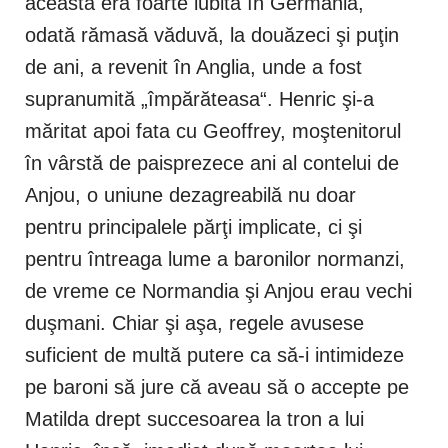
aceasta era foarte iubită în Germania,
odată rămasă văduvă, la douăzeci şi puţin
de ani, a revenit în Anglia, unde a fost
supranumită „împărăteasa“. Henric şi-a
măritat apoi fata cu Geoffrey, moştenitorul
în vârstă de paisprezece ani al contelui de
Anjou, o uniune dezagreabilă nu doar
pentru principalele părţi implicate, ci şi
pentru întreaga lume a baronilor normanzi,
de vreme ce Normandia şi Anjou erau vechi
duşmani. Chiar şi aşa, regele avusese
suficient de multă putere ca să-i intimideze
pe baroni să jure că aveau să o accepte pe
Matilda drept succesoarea la tron a lui