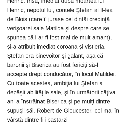
Henric. însă, imediat după moartea lui
Henric, nepotul lui, contele Ştefan al Il-lea
de Blois (care îi jurase cel dintâi credinţă
verişoarei sale Matilda şi despre care se
spunea că i-ar fi fost mai de mult amant),
şi-a atribuit imediat coroana şi vistieria.
Ştefan era binevoitor şi galant, aşa că
baronii şi Biserica au fost fericiţi să-l
accepte drept conducător, în locul Matildei.
Cu toate acestea, ambiţia lui Ştefan a
depăşit abilităţile sale, şi în următorii câţiva
ani a înstrăinat Biserica şi pe mulţi dintre
supuşii săi. Robert de Gloucester, cel mai în
vârstă dintre fiii bastarzi