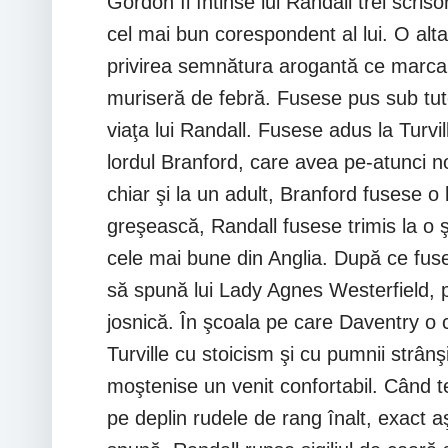
Gordon îi întinse lui Randall trei scri
cel mai bun corespondent al lui. O alt
privirea semnătura arogantă ce marca sc
muriseră de febră. Fusese pus sub tute
viaţa lui Randall. Fusese adus la Turvil
lordul Branford, care avea pe-atunci no
chiar şi la un adult, Branford fusese 
greşească, Randall fusese trimis la o ş
cele mai bune din Anglia. După ce fuse
să spună lui Lady Agnes Westerfield, pr
josnică. În şcoala pe care Daventry o
Turville cu stoicism şi cu pumnii strânşi
moştenise un venit confortabil. Când t
pe deplin rudele de rang înalt, exact 