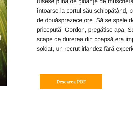
fusese plină de gloanţe de muschetă
întoarse la cortul său şchiopătând, p
de douăsprezece ore. Să se spele de
pricepută, Gordon, pregătise apa. So
scape de durerea din coapsă era impo
soldat, un recrut irlandez fără exper
Descarca PDF