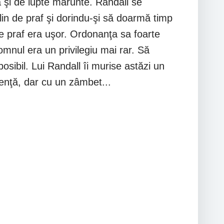
 şi de lupte mărunte. Randall se
lin de praf şi dorindu-şi să doarmă timp
 praf era uşor. Ordonanţa sa foarte
mnul era un privilegiu mai rar. Să
sibil. Lui Randall îi murise astăzi un
ienţă, dar cu un zâmbet...