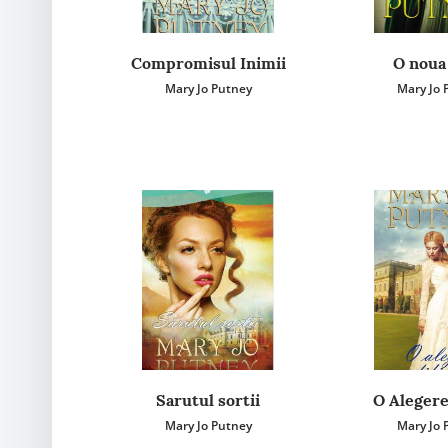
Compromisul Inimii
O noua 
Mary Jo Putney
Mary Jo 
Sarutul sortii
O Alegere 
Mary Jo Putney
Mary Jo 