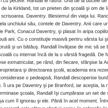
sori cu pecete. Randall le răsfoi. Una de la ducele d
a de la Kirkland, tot un prieten din şcoală şi om d
risoarea. Daventry. Blestemul din viaţa lui. Randal
la unchiului său, contele de Daventry. Anii care u
le Park, Conacul Daventry, şi plasat în aripa copiilo
uă ani. Cu o constituţie masivă pentru vârsta lui ş
o brută şi un bătăuş. Randall învăţase de mic să se
coală cu internat încă de la o vârstă fragedă. De fa
se exmatriculat, pe rând, din fiecare, sfârşise la
oprietara şi directoarea şcolii, academia era rezerv
 considerase o pedeapsă, Randall descoperise bunăt
. Îi ura pe Daventry şi pe Branford, iar aceştia, la râ
erminase şcoala, Randall îşi cumpărase un set de s
aşa cum îl ignorau şi ele. Până în acel moment. În