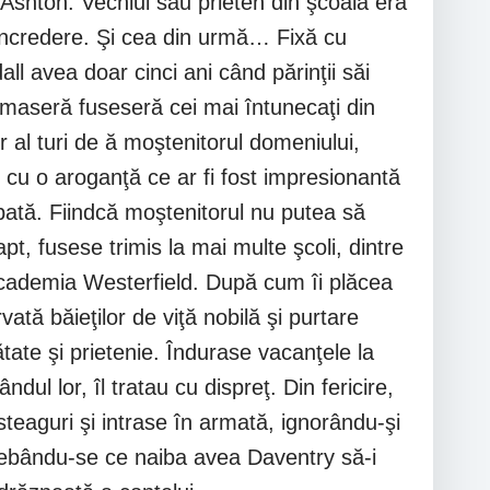
e Ashton. Vechiul său prieten din şcoală era
e încredere. Şi cea din urmă… Fixă cu
l avea doar cinci ani când părinţii săi
rmaseră fuseseră cei mai întunecaţi din
r al turi de ă moştenitorul domeniului,
i cu o aroganţă ce ar fi fost impresionantă
 bată. Fiindcă moştenitorul nu putea să
pt, fusese trimis la mai multe şcoli, dintre
 Academia Westerfield. După cum îi plăcea
ată băieţilor de viţă nobilă şi purtare
ate şi prietenie. Îndurase vacanţele la
ndul lor, îl tratau cu dispreţ. Din fericire,
teaguri şi intrase în armată, ignorându-şi
trebându-se ce naiba avea Daventry să-i