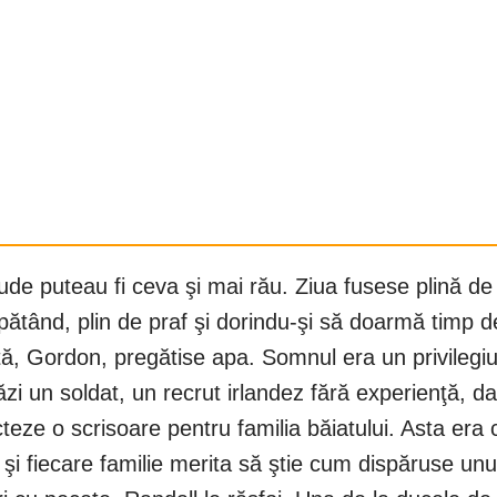
 rude puteau fi ceva şi mai rău. Ziua fusese plină 
opătând, plin de praf şi dorindu-şi să doarmă timp
tă, Gordon, pregătise apa. Somnul era un privilegi
tăzi un soldat, un recrut irlandez fără experienţă,
ze o scrisoare pentru familia băiatului. Asta era c
 şi fiecare familie merita să ştie cum dispăruse unu