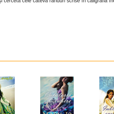
şi cercetă cele câteva rânduri scrise în caligrafia î