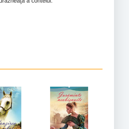
ndrăzneaţă a contelui.