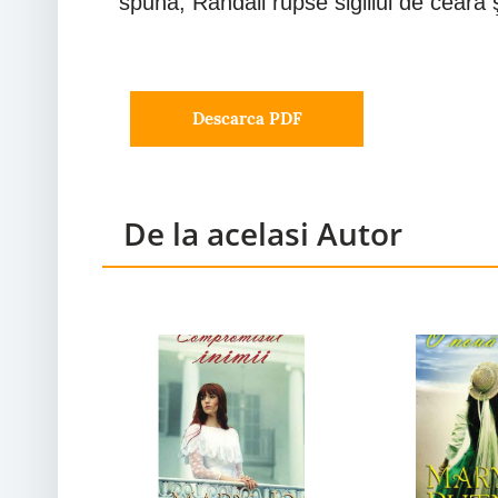
spună, Randall rupse sigiliul de ceară 
Descarca PDF
De la acelasi Autor