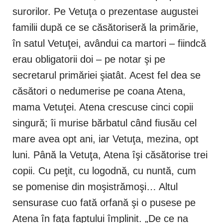
surorilor. Pe Vetuţa o prezentase augustei
familii după ce se căsătoriseră la primărie,
în satul Vetuţei, avândui ca martori – fiindcă
erau obligatorii doi – pe notar şi pe
secretarul primăriei şiatât. Acest fel dea se
căsători o nedumerise pe coana Atena,
mama Vetuţei. Atena crescuse cinci copii
singură; îi murise bărbatul când fiusău cel
mare avea opt ani, iar Vetuţa, mezina, opt
luni. Până la Vetuţa, Atena îşi căsătorise trei
copii. Cu peţit, cu logodnă, cu nuntă, cum
se pomenise din moşistrămoşi… Altul
sensurase cuo fată orfană şi o pusese pe
Atena în faţa faptului împlinit. „De ce na