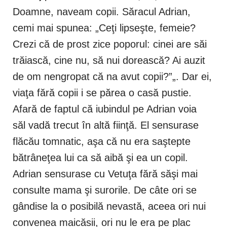
Doamne, naveam copii. Săracul Adrian,
cemi mai spunea: „Ceţi lipseşte, femeie?
Crezi că de prost zice poporul: cinei are săi
trăiască, cine nu, să nui dorească? Ai auzit
de om nengropat că na avut copii?”„. Dar ei,
viaţa fără copii i se părea o casă pustie.
Afară de faptul că iubindul pe Adrian voia
săl vadă trecut în altă fiinţă. El sensurase
flăcău tomnatic, aşa că nu era saştepte
bătrâneţea lui ca să aibă şi ea un copil.
Adrian sensurase cu Vetuţa fără săşi mai
consulte mama şi surorile. De câte ori se
gândise la o posibilă nevastă, aceea ori nui
convenea maicăsii, ori nu le era pe plac