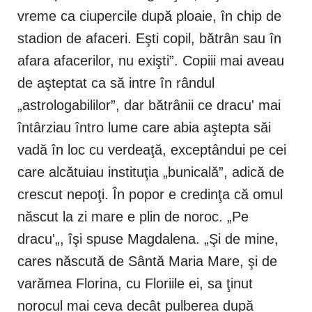
vreme ca ciupercile după ploaie, în chip de
stadion de afaceri. Eşti copil, bătrân sau în
afara afacerilor, nu exişti”. Copiii mai aveau
de aşteptat ca să intre în rândul
„astrologabililor”, dar bătrânii ce dracu' mai
întârziau întro lume care abia aştepta săi
vadă în loc cu verdeaţă, exceptândui pe cei
care alcătuiau instituţia „bunicală”, adică de
crescut nepoţi. În popor e credinţa că omul
născut la zi mare e plin de noroc. „Pe
dracu'„, îşi spuse Magdalena. „Şi de mine,
cares născută de Sântă Maria Mare, şi de
varămea Florina, cu Floriile ei, sa ţinut
norocul mai ceva decât pulberea după