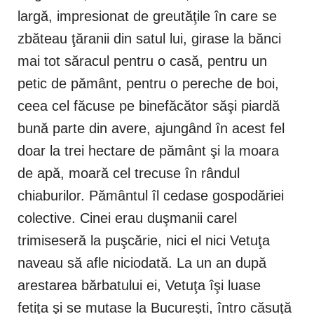
largă, impresionat de greutăţile în care se
zbăteau ţăranii din satul lui, girase la bănci
mai tot săracul pentru o casă, pentru un
petic de pământ, pentru o pereche de boi,
ceea cel făcuse pe binefăcător săşi piardă
bună parte din avere, ajungând în acest fel
doar la trei hectare de pământ şi la moara
de apă, moară cel trecuse în rândul
chiaburilor. Pământul îl cedase gospodăriei
colective. Cinei erau duşmanii carel
trimiseseră la puşcărie, nici el nici Vetuţa
naveau să afle niciodată. La un an după
arestarea bărbatului ei, Vetuţa îşi luase
fetiţa şi se mutase la Bucureşti, întro căsuţă