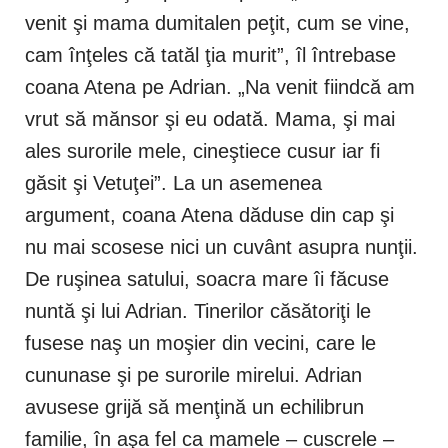
venit şi mama dumitalen peţit, cum se vine,
cam înţeles că tatăl ţia murit”, îl întrebase
coana Atena pe Adrian. „Na venit fiindcă am
vrut să mănsor şi eu odată. Mama, şi mai
ales surorile mele, cineştiece cusur iar fi
găsit şi Vetuţei”. La un asemenea
argument, coana Atena dăduse din cap şi
nu mai scosese nici un cuvânt asupra nunţii.
De ruşinea satului, soacra mare îi făcuse
nuntă şi lui Adrian. Tinerilor căsătoriţi le
fusese naş un moşier din vecini, care le
cununase şi pe surorile mirelui. Adrian
avusese grijă să menţină un echilibrun
familie, în aşa fel ca mamele – cuscrele –