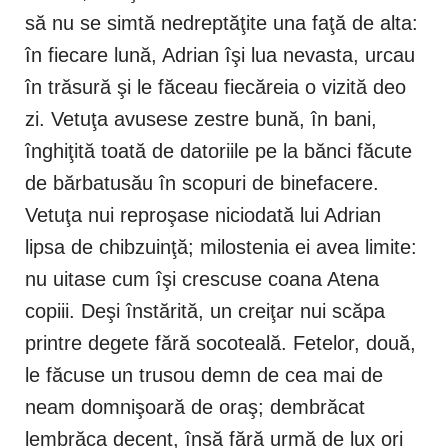
să nu se simtă nedreptăţite una faţă de alta:
în fiecare lună, Adrian îşi lua nevasta, urcau
în trăsură şi le făceau fiecăreia o vizită deo
zi. Vetuţa avusese zestre bună, în bani,
înghiţită toată de datoriile pe la bănci făcute
de bărbatusău în scopuri de binefacere.
Vetuţa nui reproşase niciodată lui Adrian
lipsa de chibzuinţă; milostenia ei avea limite:
nu uitase cum îşi crescuse coana Atena
copiii. Deşi înstărită, un creiţar nui scăpa
printre degete fără socoteală. Fetelor, două,
le făcuse un trusou demn de cea mai de
neam domnişoară de oraş; dembrăcat
lembrăca decent, însă fără urmă de lux ori