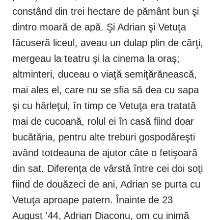
constând din trei hectare de pământ bun şi
dintro moară de apă. Şi Adrian şi Vetuţa
făcuseră liceul, aveau un dulap plin de cărţi,
mergeau la teatru şi la cinema la oraş;
altminteri, duceau o viaţă semiţărănească,
mai ales el, care nu se sfia să dea cu sapa
şi cu hârleţul, în timp ce Vetuţa era tratată
mai de cucoană, rolul ei în casă fiind doar
bucătăria, pentru alte treburi gospodăreşti
având totdeauna de ajutor câte o fetişoară
din sat. Diferenţa de vârstă între cei doi soţi
fiind de douăzeci de ani, Adrian se purta cu
Vetuţa aproape patern. Înainte de 23
August '44, Adrian Diaconu, om cu inimă