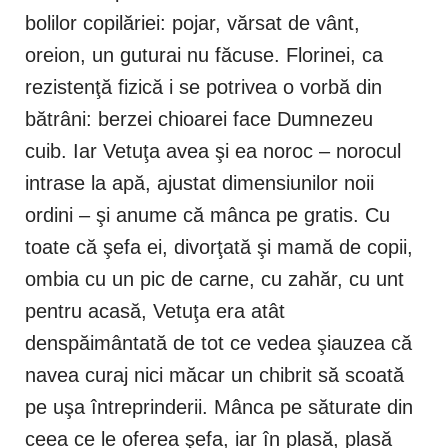
bolilor copilăriei: pojar, vărsat de vânt,
oreion, un guturai nu făcuse. Florinei, ca
rezistenţă fizică i se potrivea o vorbă din
bătrâni: berzei chioarei face Dumnezeu
cuib. Iar Vetuţa avea şi ea noroc – norocul
intrase la apă, ajustat dimensiunilor noii
ordini – şi anume că mânca pe gratis. Cu
toate că şefa ei, divorţată şi mamă de copii,
ombia cu un pic de carne, cu zahăr, cu unt
pentru acasă, Vetuţa era atât
denspăimântată de tot ce vedea şiauzea că
navea curaj nici măcar un chibrit să scoată
pe uşa întreprinderii. Mânca pe săturate din
ceea ce le oferea şefa, iar în plasă, plasă