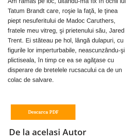
Am rămas pe loc, uitându-mă fix în ochii lui
Tatum Brandt care, roşie la faţă, le ţinea
piept nesuferitului de Madoc Caruthers,
fratele meu vitreg, şi prietenului său, Jared
Trent. Ei stăteau pe hol, lângă dulapuri, cu
figurile lor imperturbabile, neascunzându-şi
plictiseala, în timp ce ea se agăţase cu
disperare de bretelele rucsacului ca de un
colac de salvare.
Descarca PDF
De la acelasi Autor