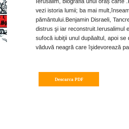
Ierusalim, biografia unui oraș carte
vezi istoria lumii; ba mai mult,înseam
pământului.Benjamin Disraeli, Tancre
distrus şi iar reconstruit.Ierusalimu
sufocă iubiţii unul dupăaltul, apoi s
văduvă neagră care îşidevorează part
Descarca PDF