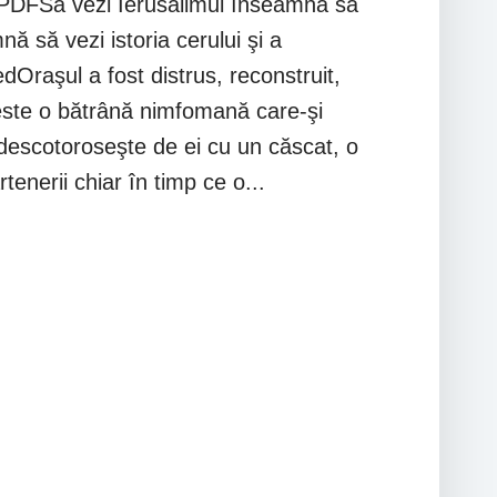
 .PDFSă vezi Ierusalimul înseamnă să
nă să vezi istoria cerului şi a
dOraşul a fost distrus, reconstruit,
l este o bătrână nimfomană care-şi
e descotoroseşte de ei cu un căscat, o
enerii chiar în timp ce o...