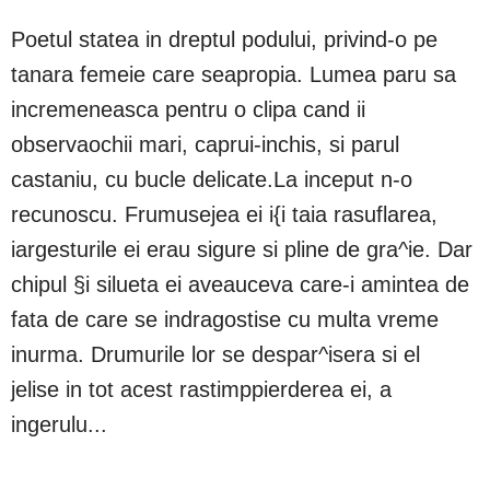
Poetul statea in dreptul podului, privind-o pe
tanara femeie care seapropia. Lumea paru sa
incremeneasca pentru o clipa cand ii
observaochii mari, caprui-inchis, si parul
castaniu, cu bucle delicate.La inceput n-o
recunoscu. Frumusejea ei i{i taia rasuflarea,
iargesturile ei erau sigure si pline de gra^ie. Dar
chipul §i silueta ei aveauceva care-i amintea de
fata de care se indragostise cu multa vreme
inurma. Drumurile lor se despar^isera si el
jelise in tot acest rastimppierderea ei, a
ingerulu...