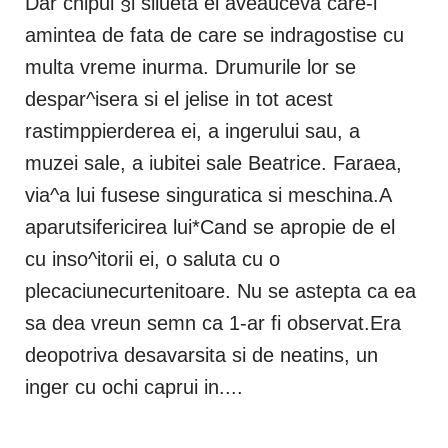
Dar chipul §i silueta ei aveauceva care-i
amintea de fata de care se indragostise cu
multa vreme inurma. Drumurile lor se
despar^isera si el jelise in tot acest
rastimppierderea ei, a ingerului sau, a
muzei sale, a iubitei sale Beatrice. Faraea,
via^a lui fusese singuratica si meschina.A
aparutsifericirea lui*Cand se apropie de el
cu inso^itorii ei, o saluta cu o
plecaciunecurtenitoare. Nu se astepta ca ea
sa dea vreun semn ca 1-ar fi observat.Era
deopotriva desavarsita si de neatins, un
inger cu ochi caprui in....