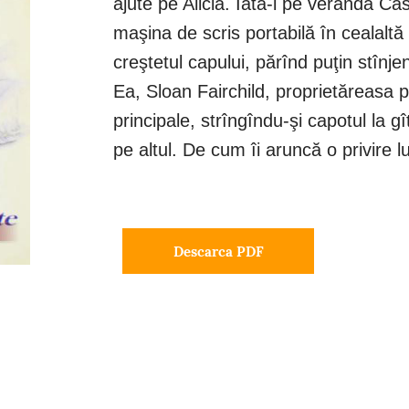
ajute pe Alicia. Iată-l pe veranda Cas
maşina de scris portabilă în cealaltă
creştetul capului, părînd puţin stînje
Ea, Sloan Fairchild, proprietăreasa pe
principale, strîngîndu-şi capotul la g
pe altul. De cum îi aruncă o privire lu
Descarca PDF