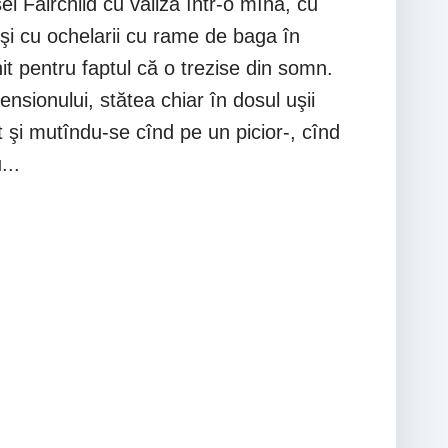
ei Fairchild cu valiza într-o mînă, cu
 şi cu ochelarii cu rame de baga în
nit pentru faptul că o trezise din somn.
nsionului, stătea chiar în dosul uşii
ît şi mutîndu-se cînd pe un picior-, cînd
...