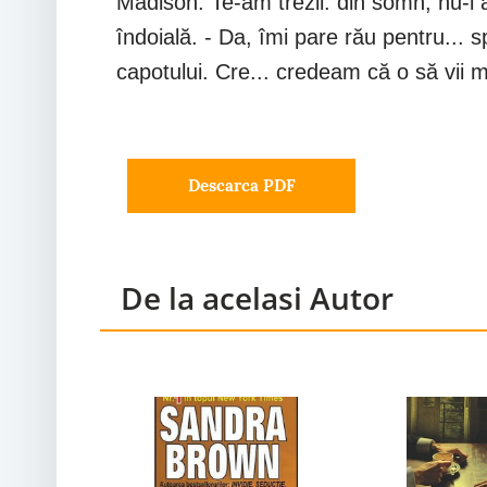
Madison. Te-am trezii: din somn, nu-i aş
îndoială. - Da, îmi pare rău pentru... 
capotului. Cre... credeam că o să vii 
Descarca PDF
De la acelasi Autor