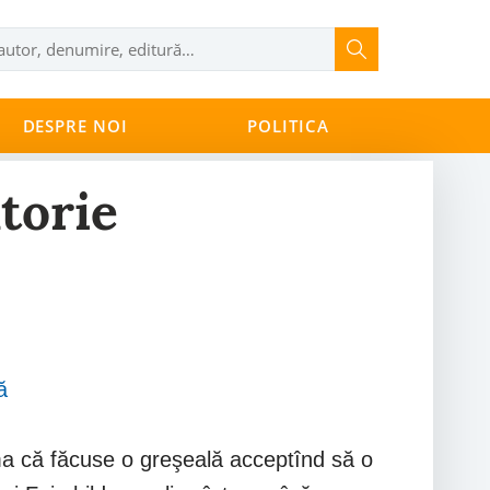
DESPRE NOI
POLITICA
torie
ă
ama că făcuse o greşeală acceptînd să o