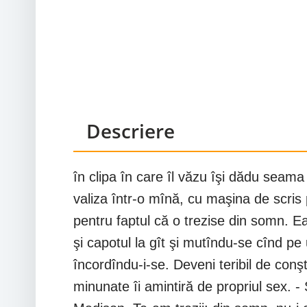
Descriere
în clipa în care îl văzu îşi dădu seama
valiza într-o mînă, cu maşina de scris p
pentru faptul că o trezise din somn. Ea,
şi capotul la gît şi mutîndu-se cînd pe 
încordîndu-i-se. Deveni teribil de conş
minunate îi amintiră de propriul sex. -