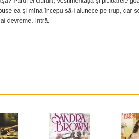
a? Părul ei ciufulit, vestimentaţia şi picioarele goa
spuse ea şi mîna începu să-i alunece pe trup, dar se
mai devreme. Intră.