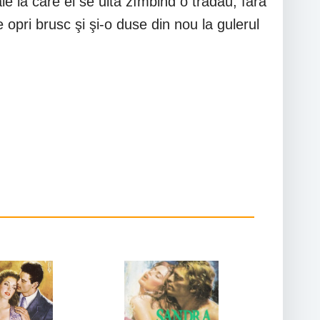
le la care el se uita zîmbind o trădau, fără
 opri brusc şi şi-o duse din nou la gulerul