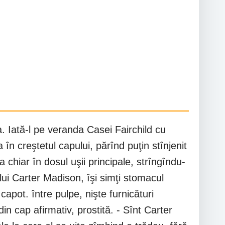
a. Iată-l pe veranda Casei Fairchild cu
în creştetul capului, părînd puţin stînjenit
 chiar în dosul uşii principale, strîngîndu-
 lui Carter Madison, îşi simţi stomacul
apot. între pulpe, nişte furnicături
n cap afirmativ, prostită. - Sînt Carter