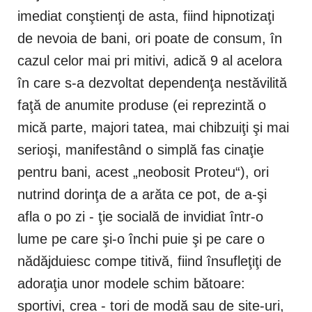
imediat conştienţi de asta, fiind hipnotizaţi
de nevoia de bani, ori poate de consum, în
cazul celor mai pri mitivi, adică 9 al acelora
în care s-a dezvoltat dependenţa nestăvilită
faţă de anumite produse (ei reprezintă o
mică parte, majori tatea, mai chibzuiţi şi mai
serioşi, manifestând o simplă fas cinaţie
pentru bani, acest „neobosit Proteu“), ori
nutrind dorinţa de a arăta ce pot, de a-şi
afla o po zi - ţie socială de invidiat într-o
lume pe care şi-o închi puie şi pe care o
nădăjduiesc compe titivă, fiind însufleţiţi de
adoraţia unor modele schim bătoare:
sportivi, crea - tori de modă sau de site-uri,