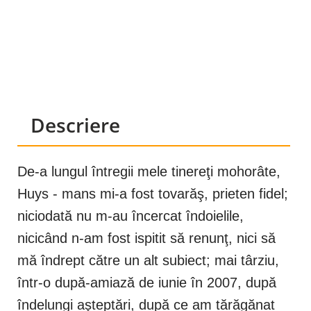
Descriere
De-a lungul întregii mele tinereţi mohorâte,
Huys - mans mi-a fost tovarăş, prieten fidel;
niciodată nu m-au încercat îndoielile,
nicicând n-am fost ispitit să renunţ, nici să
mă îndrept către un alt subiect; mai târziu,
într-o după-amiază de iunie în 2007, după
îndelungi aşteptări, după ce am tărăgănat