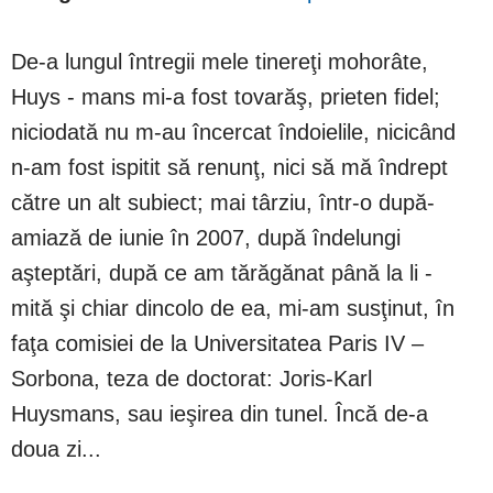
De-a lungul întregii mele tinereţi mohorâte,
Huys - mans mi-a fost tovarăş, prieten fidel;
niciodată nu m-au încercat îndoielile, nicicând
n-am fost ispitit să renunţ, nici să mă îndrept
către un alt subiect; mai târziu, într-o după-
amiază de iunie în 2007, după îndelungi
aşteptări, după ce am tărăgănat până la li -
mită şi chiar dincolo de ea, mi-am susţinut, în
faţa comisiei de la Universitatea Paris IV –
Sorbona, teza de doctorat: Joris-Karl
Huysmans, sau ieşirea din tunel. Încă de-a
doua zi...