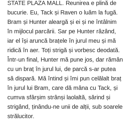
STATE PLAZA MALL. Reunirea e plină de
bucurie. Eu, Tack și Raven o luăm la fugă.
Bram și Hunter aleargă și ei și ne întâlnim
în mijlocul parcării. Sar pe Hunter râzând,
iar el își aruncă brațele în jurul meu și mă
ridică în aer. Toți strigă și vorbesc deodată.
Într-un final, Hunter mă pune jos, dar rămân
cu un braț în jurul lui, de parcă s-ar putea
să dispară. Mă întind și îmi pun celălalt braț
în jurul lui Bram, care dă mâna cu Tack, și
cumva sfârșim strânși laolaltă, sărind și
strigând, ținându-ne unii de alții, sub soarele
strălucitor.