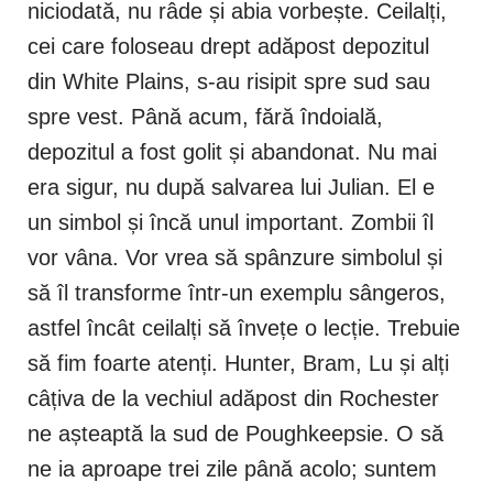
niciodată, nu râde și abia vorbește. Ceilalți,
cei care foloseau drept adăpost depozitul
din White Plains, s-au risipit spre sud sau
spre vest. Până acum, fără îndoială,
depozitul a fost golit și abandonat. Nu mai
era sigur, nu după salvarea lui Julian. El e
un simbol și încă unul important. Zombii îl
vor vâna. Vor vrea să spânzure simbolul și
să îl transforme într-un exemplu sângeros,
astfel încât ceilalți să învețe o lecție. Trebuie
să fim foarte atenți. Hunter, Bram, Lu și alți
câțiva de la vechiul adăpost din Rochester
ne așteaptă la sud de Poughkeepsie. O să
ne ia aproape trei zile până acolo; suntem