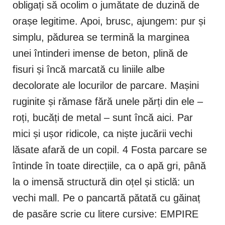
obligați să ocolim o jumătate de duzină de
orașe legitime. Apoi, brusc, ajungem: pur și
simplu, pădurea se termină la marginea
unei întinderi imense de beton, plină de
fisuri și încă marcată cu liniile albe
decolorate ale locurilor de parcare. Mașini
ruginite și rămase fără unele părți din ele –
roți, bucăți de metal – sunt încă aici. Par
mici și ușor ridicole, ca niște jucării vechi
lăsate afară de un copil. 4 Fosta parcare se
întinde în toate direcțiile, ca o apă gri, până
la o imensă structură din oțel și sticlă: un
vechi mall. Pe o pancartă pătată cu găinaț
de pasăre scrie cu litere cursive: EMPIRE