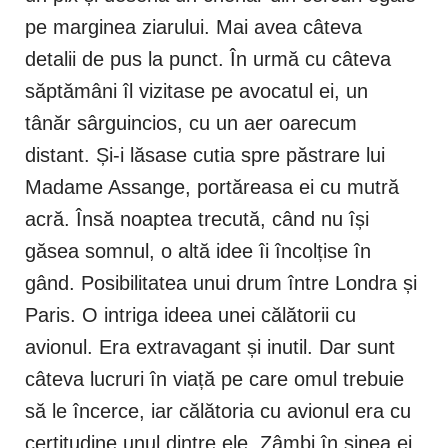
pe marginea ziarului. Mai avea câteva
detalii de pus la punct. În urmă cu câteva
săptămâni îl vizitase pe avocatul ei, un
tânăr sârguincios, cu un aer oarecum
distant. Și-i lăsase cutia spre păstrare lui
Madame Assange, portăreasa ei cu mutră
acră. Însă noaptea trecută, când nu își
găsea somnul, o altă idee îi încolțise în
gând. Posibilitatea unui drum între Londra și
Paris. O intriga ideea unei călătorii cu
avionul. Era extravagant și inutil. Dar sunt
câteva lucruri în viață pe care omul trebuie
să le încerce, iar călătoria cu avionul era cu
certitudine unul dintre ele. Zâmbi în sinea ei,