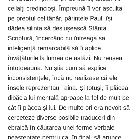
ceilalți credincioși. Împreună îl vor asculta
pe preotul cel tânăr, părintele Paul, își
dădea silința să deslușească Sfânta
Scriptură, încercând cu întreaga sa
inteligență remarcabilă să îi aplice
învățăturile la lumea de astăzi. Nu reușea
întotdeauna. Nu știa cum să explice
inconsistențele; încă nu realizase că ele
însele reprezentau Taina. Și totuși, îi plăcea
dibăcia lui mentală aproape la fel de mult pe
cât îi plăcea și lui. De multe ori era nevoit să
cerceteze diverse posibile traduceri din
ebraică în căutarea unei forme verbale
neașteptate pentru ca, în final, să arunce