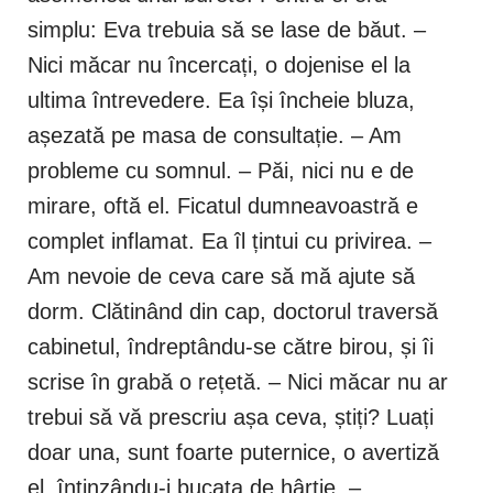
simplu: Eva trebuia să se lase de băut. –
Nici măcar nu încercați, o dojenise el la
ultima întrevedere. Ea își încheie bluza,
așezată pe masa de consultație. – Am
probleme cu somnul. – Păi, nici nu e de
mirare, oftă el. Ficatul dumneavoastră e
complet inflamat. Ea îl țintui cu privirea. –
Am nevoie de ceva care să mă ajute să
dorm. Clătinând din cap, doctorul traversă
cabinetul, îndreptându-se către birou, și îi
scrise în grabă o rețetă. – Nici măcar nu ar
trebui să vă prescriu așa ceva, știți? Luați
doar una, sunt foarte puternice, o avertiză
el, întinzându-i bucata de hârtie. –