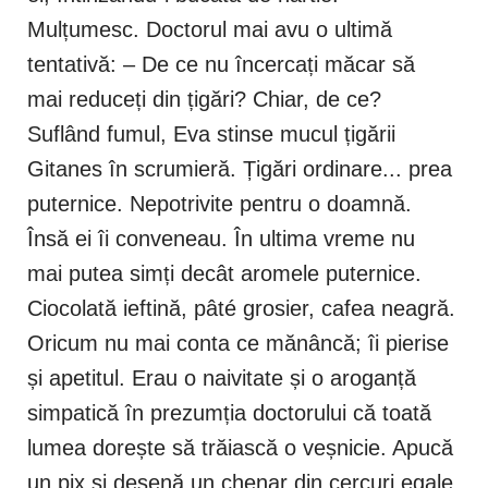
Mulțumesc. Doctorul mai avu o ultimă
tentativă: – De ce nu încercați măcar să
mai reduceți din țigări? Chiar, de ce?
Suflând fumul, Eva stinse mucul țigării
Gitanes în scrumieră. Țigări ordinare... prea
puternice. Nepotrivite pentru o doamnă.
Însă ei îi conveneau. În ultima vreme nu
mai putea simți decât aromele puternice.
Ciocolată ieftină, pâté grosier, cafea neagră.
Oricum nu mai conta ce mănâncă; îi pierise
și apetitul. Erau o naivitate și o aroganță
simpatică în prezumția doctorului că toată
lumea dorește să trăiască o veșnicie. Apucă
un pix și desenă un chenar din cercuri egale