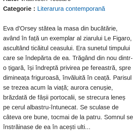
Categorie :
Literarura contemporană
Eva d’Orsey stătea la masa din bucătărie,
având în față un exemplar al ziarului Le Figaro,
ascultând ticăitul ceasului. Era sunetul timpului
care se îndepărta de ea. Trăgând din nou dintr-
o țigară, își îndreptă privirea pe fereastră, spre
dimineața friguroasă, învăluită în ceață. Parisul
se trezea acum la viață; aurora cenușie,
brăzdată de fâșii portocalii, se strecura leneș
pe cerul albastru-întunecat. Se sculase de
câteva ore bune, tocmai de la patru. Somnul se
înstrăinase de ea în acești ulti...