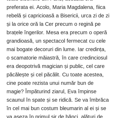
preferata ei. Acolo, Maria Magdalena, fiica
rebelă și capricioasă a Bisericii, urca zi de zi
și la orice oră la Cer precum o regină pe
brațele îngerilor. Mesa era precum o operă
grandioasă, un spectacol fermecat cu cele
mai bogate decoruri din lume. Iar credința,
o scamatorie măiastră, în care credinciosul
era deopotrivă magician și public, cel care
păcălește și cel păcălit. Cu toate acestea,
cine poate rezista unui număr bun de
magie? Împăturind ziarul, Eva împinse
scaunul în spate și se ridică. Se va îmbrăca
în cel mai bun costum bleumarin al ei și se
va așeza în primul șir de bănci, alături de