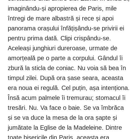
imaginându-și apropierea de Paris, mile
întregi de mare albastră și rece și apoi
panorama orașului înfățișându-se privirii ei
pentru prima dată. Clipi crispându-se.
Aceleași junghiuri dureroase, urmate de
amorțeală pe o parte a corpului. Gândul îi
zbură la sticla de coniac. Nu voia să bea în
timpul zilei. După ora șase seara, aceasta
era noua ei regulă. Cel puțin, așa intenționa.
Însă acum palmele îi tremurau; stomacul îi
tresări. Nu. Va face o baie. Se va îmbrăca
și se va duce la mesa de la ora șapte și
jumătate la Eglise de la Madeleine. Dintre
toate bisericile din Paris, aceasta era