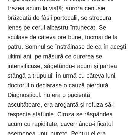
trezea acum la viață; aurora cenușie,
brăzdată de fâșii portocalii, se strecura
leneș pe cerul albastru-întunecat. Se
sculase de câteva ore bune, tocmai de la
patru. Somnul se înstrăinase de ea în acești
ultimi ani, pe măsură ce durerea se
intensificase, săgetându-i acum și partea
stângă a trupului. În urmă cu câteva luni,
doctorul o declarase o cauză pierdută.
Diagnosticul: nu era o pacientă
ascultătoare, era arogantă și refuza să-i
respecte sfaturile. Ciroza se răspândea
acum cu rapiditate, cavernându-i ficatul
asemenea unui burete. Pentru el era