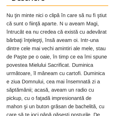
Nu ţin minte nici o clipă în care să nu fi ştiut
că sunt o fiinţă aparte. N u aveam Magi,
întrucât ea nu credea că există cu adevărat
bărbaţi înţelepţi, însă aveam oi. Intr-una
dintre cele mai vechi amintiri ale mele, stau
de Paşte pe o oaie, în timp ce ea îmi spune
povestea Mielului Sacrificat. Duminica
următoare, îl mâneam cu cartofi. Duminica
e ziua Domnului, cea mai însemnată zi a
săptămânii; acasă, aveam un radio cu
pickup, cu o faţadă impresionantă de
mahon şi un buton grăsan de bachelită, cu
care să te joci până găseşti posturile. De