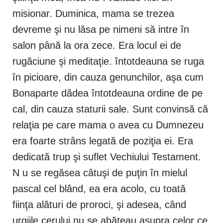
misionar. Duminica, mama se trezea
devreme şi nu lăsa pe nimeni să intre în
salon până la ora zece. Era locul ei de
rugăciune şi meditaţie. întotdeauna se ruga
în picioare, din cauza genunchilor, aşa cum
Bonaparte dădea întotdeauna ordine de pe
cal, din cauza staturii sale. Sunt convinsă că
relaţia pe care mama o avea cu Dumnezeu
era foarte strâns legată de poziţia ei. Era
dedicată trup şi suflet Vechiului Testament.
N u se regăsea câtuşi de puţin în mielul
pascal cel blând, ea era acolo, cu toată
fiinţa alături de proroci, şi adesea, când
urgiile cerului nu se abăteau asupra celor ce