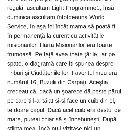
regulă, ascultam Light Programme1, însă
duminica ascultam întotdeauna World
Service, în aşa fel încât mama să poată fi
în permanenţă la curent cu activităţile
misionarilor. Harta Misionarilor era foarte
frumoasă. Pe faţă avea toate ţările, iar pe
spate, o diagramă care îţi spunea despre
Triburi şi Ciudăţeniile lor. Favoritul meu era
numărul 16, Buzulii din Carpaţi. Aceştia
credeau că, dacă un şoarece dă peste părul
pe care ţi l-ai tăiat şi-şi face un cuib din el,
te doare capul. Dacă acel cuib era destul de
mare, puteai chiar să şi înnebuneşti. După
ştiinţa mea, încă nu-i vizitase nici un