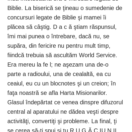
Biblie. La biserică se ţineau o sumedenie de
concursuri legate de Biblie şi mamei îi
plăcea să câştig. D a c ă ştiam răspunsul,
îmi mai punea o întrebare, dacă nu, se
supăra, din fericire nu pentru mult timp,
fiindcă trebuia să ascultăm World Service.
Era mereu la fe l; ne aşezam una de-o
parte a radioului, una de cealaltă, ea cu
ceaiul, eu cu un blocnotes şi un creion; în
faţa noastră se afla Harta Misionarilor.
Glasul îndepărtat ce venea dinspre difuzorul
central al aparatului ne dădea veşti despre
activităţi, convertiţi şi probleme. La final, ţi
se cerea să-ţi spui şi tu R U G Ă C IU N IL