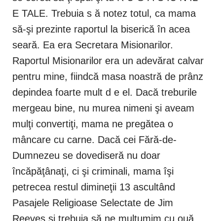
E TALE. Trebuia s ă notez totul, ca mama
să-şi prezinte raportul la biserică în acea
seară. Ea era Secretara Misionarilor.
Raportul Misionarilor era un adevărat calvar
pentru mine, fiindcă masa noastră de prânz
depindea foarte mult d e el. Dacă treburile
mergeau bine, nu murea nimeni şi aveam
mulţi convertiţi, mama ne pregătea o
mâncare cu carne. Dacă cei Fără-de-
Dumnezeu se dovediseră nu doar
încăpăţânaţi, ci şi criminali, mama îşi
petrecea restul dimineţii 13 ascultând
Pasajele Religioase Selectate de Jim
Reeves şi trebuia să ne mulţumim cu ouă