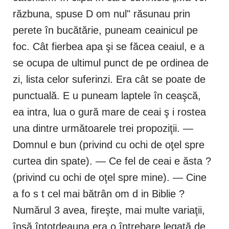
răzbuna, spuse D om nul" răsunau prin
perete în bucătărie, puneam ceainicul pe
foc. Cât fierbea apa şi se făcea ceaiul, e a
se ocupa de ultimul punct de pe ordinea de
zi, lista celor suferinzi. Era cât se poate de
punctuală. E u puneam laptele în ceaşcă,
ea intra, lua o gură mare de ceai ş i rostea
una dintre următoarele trei propoziţii. —
Domnul e bun (privind cu ochi de oţel spre
curtea din spate). — Ce fel de ceai e ăsta ?
(privind cu ochi de oţel spre mine). — Cine
a fo s t cel mai bătrân om d in Biblie ?
Numărul 3 avea, fireşte, mai multe variaţii,
însă întotdeauna era o întrebare legată de