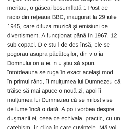
meritau, o găseai bosumflată 1 Post de
radio din reţeaua BBC, inaugurat la 29 iulie
1945, care difuza muzică şi emisiuni de
divertisment. A funcţionat până în 1967. 12
sub copaci. D e stu l de des însă, ele se
pogorau asupra păcătoşilor, din v o ia
Domnului ori a ei, n u ştiu să spun.
întotdeauna se ruga în exact acelaşi mod.
în primul rând, îi mulţumea lui Dumnezeu că
trăise să mai apuce o nouă zi, apoi îi
mulţumea lui Dumnezeu că se milostivise
de lume încă o dată. A po i vorbea despre
duşmanii ei, ceea ce echivala, practic, cu un
catehism. în clipa în care cuvintele „Mă voi