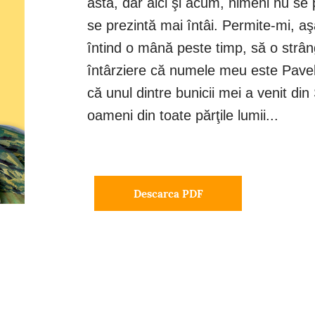
asta, dar aici şi acum, nimeni nu se
se prezintă mai întâi. Permite-mi, aş
întind o mână peste timp, să o strâng
întârziere că numele meu este Pavel
că unul dintre bunicii mei a venit din S
oameni din toate părţile lumii...
Descarca PDF