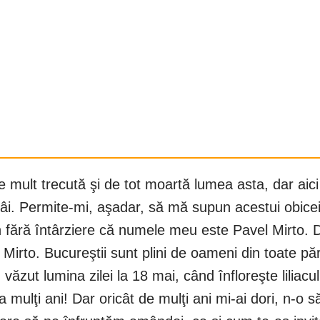
fi de mult trecută şi de tot moartă lumea asta, dar a
âi. Permite-mi, aşadar, să mă supun acestui obicei,
un fără întârziere că numele meu este Pavel Mirto. 
in Mirto. Bucureştii sunt plini de oameni din toate păr
m văzut lumina zilei la 18 mai, când înfloreşte liliac
La mulţi ani! Dar oricât de mulţi ani mi-ai dori, n-