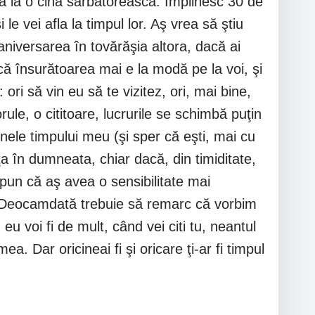
ta la o cină sărbătorească. Împlinesc 30 de
e vei afla la timpul lor. Aş vrea să ştiu
i aniversarea în tovărăşia altora, dacă ai
că însurătoarea mai e la modă pe la voi, şi
ori să vin eu să te vizitez, ori, mai bine,
rule, o cititoare, lucrurile se schimbă puţin
mnele timpului meu (şi sper că eşti, mai cu
a în dumneata, chiar dacă, din timiditate,
spun că aş avea o sensibilitate mai
r. Deocamdată trebuie să remarc că vorbim
eu voi fi de mult, când vei citi tu, neantul
. Dar oricineai fi şi oricare ţi-ar fi timpul