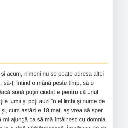
ici şi acum, nimeni nu se poate adresa altei
 să-ţi întind o mână peste timp, să o
Dacă sună puţin ciudat e pentru că unul
ţile lumii şi poţi auzi în el limbi şi nume de
ul şi, cum astăzi e 18 mai, aş vrea să sper
o să-mi ajungă ca să mă întâlnesc cu domnia