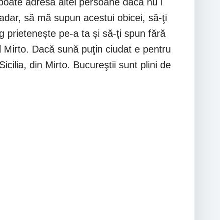
 poate adresa altei persoane dacă nu i
adar, să mă supun acestui obicei, să-ţi
 prieteneşte pe-a ta şi să-ţi spun fără
 Mirto. Dacă sună puţin ciudat e pentru
icilia, din Mirto. Bucureştii sunt plini de