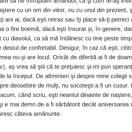
n care să ne înfruptăm amândoi, ca şi cum te-aş invi
ere cu un om din viitor, nu cu unul din prezent, şi l
i ani ai, dacă eşti retras sau îţi place să-ţi petrec
i o fire boemă, dacă eşti însurat şi, în genere, da
t cu diavolul, ca să mă întâlnesc cu tine peste timp: 
destul de confortabil. Desigur, în caz că eşti, citito
mea nu-şi are locul. Oricât de diferită ai fi de doa
), aş vrea să ştii că te preţuiesc şi-mi pun speranţ
e la început. De altminteri şi despre mine colegii 
pre deosebire de mulţi, nu socoteşti a fi un cusu
 acum, când scriu, eşti neantul dinainte de naştere, 
i e mai demn de a fi sărbătorit decât aniversarea mea
ămuresc câteva amănunte