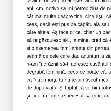
ta altfel decât prin aceste rânduri di
ani. Am motive să-mi petrec ziua de naşt
cât mai multe despre tine, cine eşti, câţ
ceas, dacă eşti pus pe căpătuială sau a
câte altele. Aş face orice, chiar un pac
să te găzduiesc aici, la mine, cred că e 
şi o asemenea familiaritate din partea 
seamă de cele care dau anunţuri la ziar
n-am îndrăznit să-ţi adresez cuvântul d
degrabă feminină, ceea ce poate că, s
ca între morţi: tu nu te-ai născut încă,
de după viaţă. Şi faptul că vorbim totuş
şi locul în lume, e necesar să mai l