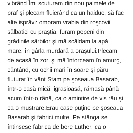
vibrând.Îmi scuturam din nou palmele de
praf şi plecam fluierând ca un haiduc, să fac
alte isprăvi: omoram vrabia din roşcovii
sălbatici cu praştia, furam pepeni din
grădinile sârbilor şi mă scăldam la apă
mare, în gârla murdară a oraşului.Plecam
de acasă în zori şi mă întorceam în amurg,
cântând, cu ochii mari în soare şi părul
fluturat în vânt.Stam pe şoseaua Basarab,
într-o casă mică, igrasioasă, rămasă până
acum într-o rână, ca o amintire de vis rău şi
ca o mustrare.Erau case puţine pe şoseaua
Basarab şi fabrici multe. Pe stânga se
întinsese fabrica de bere Luther, ca o