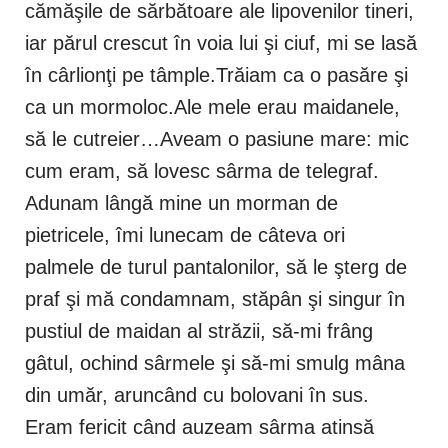
cămăşile de sărbătoare ale lipovenilor tineri,
iar părul crescut în voia lui şi ciuf, mi se lasă
în cârlionţi pe tâmple.Trăiam ca o pasăre şi
ca un mormoloc.Ale mele erau maidanele,
să le cutreier…Aveam o pasiune mare: mic
cum eram, să lovesc sârma de telegraf.
Adunam lângă mine un morman de
pietricele, îmi lunecam de câteva ori
palmele de turul pantalonilor, să le şterg de
praf şi mă condamnam, stăpân şi singur în
pustiul de maidan al străzii, să-mi frâng
gâtul, ochind sârmele şi să-mi smulg mâna
din umăr, aruncând cu bolovani în sus.
Eram fericit când auzeam sârma atinsă