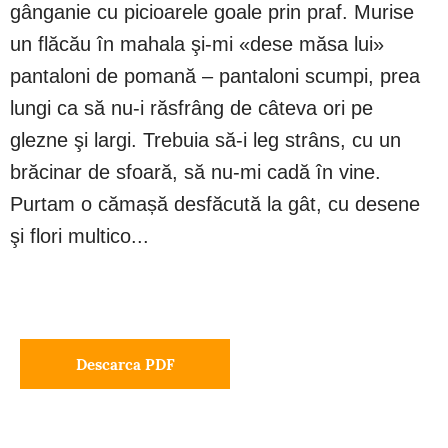
gânganie cu picioarele goale prin praf. Murise
un flăcău în mahala şi-mi «dese măsa lui»
pantaloni de pomană – pantaloni scumpi, prea
lungi ca să nu-i răsfrâng de câteva ori pe
glezne şi largi. Trebuia să-i leg strâns, cu un
brăcinar de sfoară, să nu-mi cadă în vine.
Purtam o cămașă desfăcută la gât, cu desene
şi flori multico...
Descarca PDF