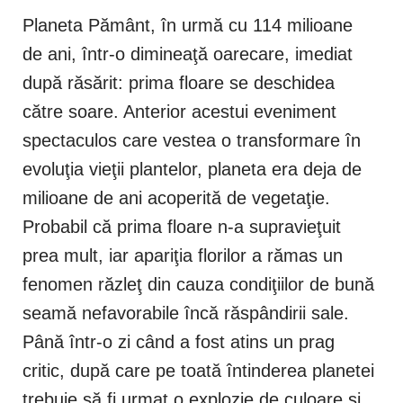
Planeta Pământ, în urmă cu 114 milioane
de ani, într-o dimineaţă oarecare, imediat
după răsărit: prima floare se deschidea
către soare. Anterior acestui eveniment
spectaculos care vestea o transformare în
evoluţia vieţii plantelor, planeta era deja de
milioane de ani acoperită de vegetaţie.
Probabil că prima floare n-a supravieţuit
prea mult, iar apariţia florilor a rămas un
fenomen răzleţ din cauza condiţiilor de bună
seamă nefavorabile încă răspândirii sale.
Până într-o zi când a fost atins un prag
critic, după care pe toată întinderea planetei
trebuie să fi urmat o explozie de culoare şi