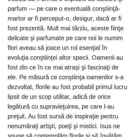
parfum — pe care o eventuală conştiinţă-
martor ar fi perceput-o, desigur, dacă ar fi
fost prezentă. Mult mai târziu, aceste fiinţe
delicate şi parfumate pe care noi le numim
flori aveau să joace un rol esenţial în
evoluţia conştiinţei altor specii. Oamenii au
fost din ce în ce mai atraşi şi fascinaţi de
ele. Pe măsură ce conştiinţa oamenilor s-a
dezvoltat, florile au fost probabil primul lucru
lipsit de un scop utilitar, adică de orice
legătură cu supravieţuirea, pe care l-au
preţuit. Au fost sursă de inspiraţie pentru
nenumăraţi artişti, poeţi şi mistici. Isus ne
spune să contemplăm florile si să învăţăm