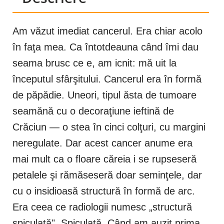
Am văzut imediat cancerul. Era chiar acolo
în faţa mea. Ca întotdeauna când îmi dau
seama brusc ce e, am icnit: mă uit la
începutul sfârşitului. Cancerul era în formă
de păpădie. Uneori, tipul ăsta de tumoare
seamănă cu o decoraţiune ieftină de
Crăciun — o stea în cinci colţuri, cu margini
neregulate. Dar acest cancer anume era
mai mult ca o floare căreia i se rupseseră
petalele şi rămăseseră doar seminţele, dar
cu o insidioasă structură în formă de arc.
Era ceea ce radiologii numesc „structură
spiculată". Spiculată. Când am auzit prima