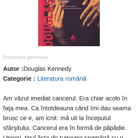
Prezentare genereala:
Autor :
Douglas Kennedy
Categorie :
Literatura română
Am văzut imediat cancerul. Era chiar acolo în
faţa mea. Ca întotdeauna când îmi dau seama
brusc ce e, am icnit: mă uit la începutul
sfârşitului. Cancerul era în formă de păpădie.
Uneori, tipul ăsta de tumoare seamănă cu o