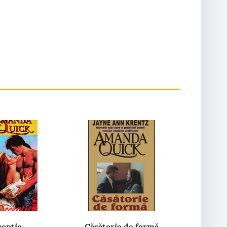
eptie
Căsătorie de formă