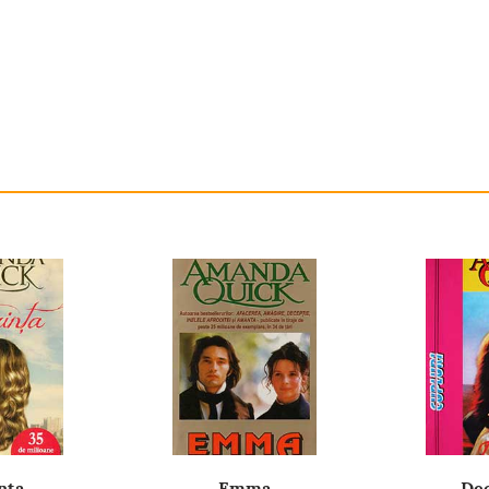
nţa
Emma
Dec