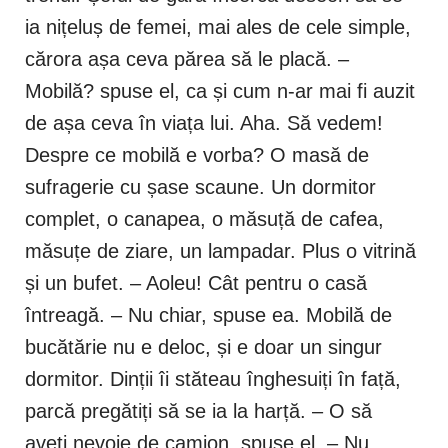
ia nițeluș de femei, mai ales de cele simple,
cărora așa ceva părea să le placă. –
Mobilă? spuse el, ca și cum n-ar mai fi auzit
de așa ceva în viața lui. Aha. Să vedem!
Despre ce mobilă e vorba? O masă de
sufragerie cu șase scaune. Un dormitor
complet, o canapea, o măsuță de cafea,
măsuțe de ziare, un lampadar. Plus o vitrină
și un bufet. – Aoleu! Cât pentru o casă
întreagă. – Nu chiar, spuse ea. Mobilă de
bucătărie nu e deloc, și e doar un singur
dormitor. Dinții îi stăteau înghesuiți în față,
parcă pregătiți să se ia la harță. – O să
aveți nevoie de camion, spuse el. – Nu,