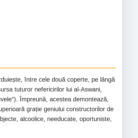
zduiește, între cele două coperte, pe lângă
a tuturor nefericirilor lui al-Aswani,
”nuvele”). Împreună, acestea demontează,
perioară grație geniului constructorilor de
 abjecte, alcoolice, needucate, oportuniste,