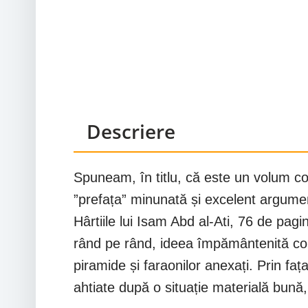
Descriere
Spuneam, în titlu, că este un volum co
”prefața” minunată și excelent argumen
Hârtiile lui Isam Abd al-Ati, 76 de pa
rând pe rând, ideea împământenită confo
piramide și faraonilor anexați. Prin faț
ahtiate după o situație materială bună, f