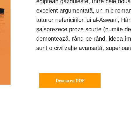
egiptean găzduiește, între cele două
excelent argumentată, un mic roma
tuturor nefericirilor lui al-Aswani, Hâr
șaisprezece proze scurte (numite de
demontează, rând pe rând, ideea îm
sunt o civilizație avansată, superioar
Descarca PDF