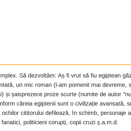
mplex. Să dezvoltăm: Aș fi vrut să fiu egiptean gă
tată, un mic roman (l-am pomenit mai devreme, surs
gini) și șaisprezece proze scurte (numite de autor 
rm căreia egiptenii sunt o civilizație avansată, su
a ochilor cititorului defilează, în schimb, personaje
anatici, politicieni corupți, copii cruzi ș.a.m.d.