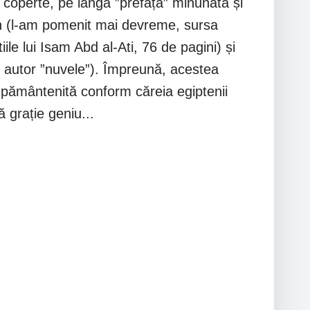
 coperte, pe lângă ”prefața” minunată și
n (l-am pomenit mai devreme, sursa
tiile lui Isam Abd al-Ati, 76 de pagini) și
 autor ”nuvele”). Împreună, acestea
pământenită conform căreia egiptenii
ă grație geniu...