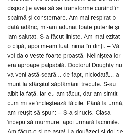
dispoziție avea să se transforme curând în
spaimă și consternare. Am mai respirat o
dată adânc, mi-am adunat toate puterile și
iam salutat. S-a făcut liniște. Am mai ezitat
o clipă, apoi mi-am luat inima în dinți. – Vă
voi da o veste foarte proastă. Neliniștea lor
era aproape palpabilă. Doctorul Doughty nu
va veni astă-seară... de fapt, niciodată... a
murit la sfârșitul săptămânii trecute. S-au
albit la față, iar eu am tăcut, dar am simțit
cum mi se încleștează fălcile. Până la urmă,
am reușit să spun: – S-a sinucis. Clasa
începu să murmure, apoi urmară lacrimile.
Am făcut-o și pe asta! La douăzeci și doi de