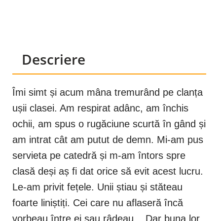
Descriere
Îmi simt și acum mâna tremurând pe clanța
ușii clasei. Am respirat adânc, am închis
ochii, am spus o rugăciune scurtă în gând și
am intrat cât am putut de demn. Mi-am pus
servieta pe catedră și m-am întors spre
clasă deși aș fi dat orice să evit acest lucru.
Le-am privit fețele. Unii știau și stăteau
foarte liniștiți. Cei care nu aflaseră încă
vorbeau între ei sau râdeau... Dar buna lor