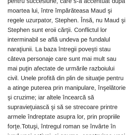
pentru succesiune, care s-a accentuat după
moartea lui, între împărăteasa Maud şi
regele uzurpator, Stephen. Însă, nu Maud şi
Stephen sunt eroii cărţii. Conflictul lor
interminabil se află undeva pe fundalul
naraţiunii. La baza întregii poveşti stau
câteva personaje care sunt mai mult sau
mai puţin afectate de urmările razboiului
civil. Unele profită din plin de situaţie pentru
a atinge puterea prin manipulare, înşelătorie
şi cruzime; iar altele încearcă să
supravieţuiască şi să se strecoare printre
armele îndreptate asupra lor, prin propriile
forţe.Totuşi, întregul roman se învârte în