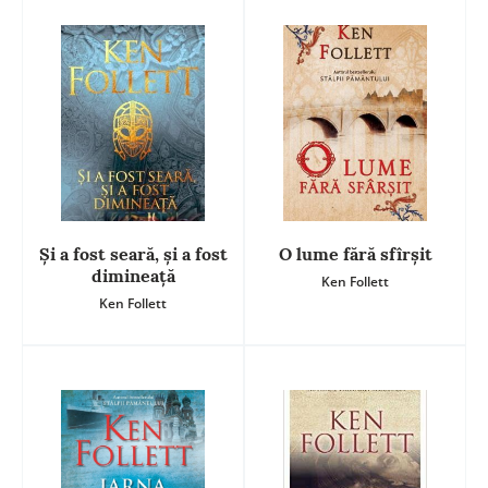
Şi a fost seară, şi a fost
O lume fără sfîrșit
dimineaţă
Ken Follett
Ken Follett