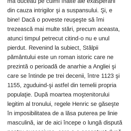
mă duceau pe culmi înalte ale exasperării
din cauza intrigilor şi a suspansului. Şi, e
bine! Dacă o poveste reuşeşte să îmi
trezească mai multe stări, precum aceasta,
atunci timpul petrecut citind-o nu e unul
pierdut. Revenind la subiect, Stâlpii
pământului este un roman istoric care ne
prezintă o perioadă de anarhie a Angliei şi
care se întinde pe trei decenii, între 1123 şi
1155, zguduind-şi astfel din temelii propria
populaţie. După moartea moştenitorului
legitim al tronului, regele Henric se găseşte
în imposibilitatea de a lăsa puterea pe linie
masculină, iar de aici începe o lungă dispută