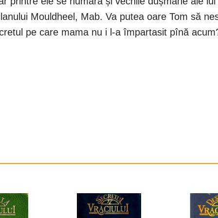
ar printre ele se numără și vechile dușmane ale lui
lanului Mouldheel, Mab. Va putea oare Tom să nesoc
cretul pe care mama nu i l-a împartasit pînă acum? 