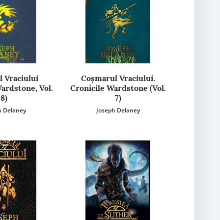
l Vraciului
Coșmarul Vraciului.
Wardstone, Vol.
Cronicile Wardstone (Vol.
8)
7)
h Delaney
Joseph Delaney