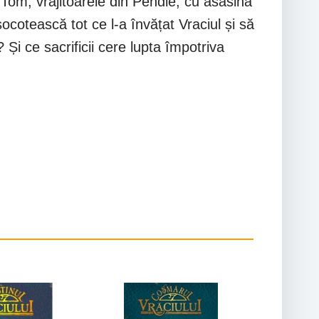
 Tom, vrăjitoarele din Pendle, cu asasina
otească tot ce l-a învățat Vraciul și să
Și ce sacrificii cere lupta împotriva