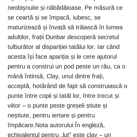
neobișnuite și năbădăioase. Pe măsură ce
se ceartă și se împacă, iubesc, se
maturizează și învață să trăiască în lumea
adulților, frații Dunbar descoperă secretul
tulburător al dispariției tatălui lor. Iar când
acesta își face apariția și le cere ajutorul
pentru a construi un pod peste un râu, ca o
mână întinsă, Clay, unul dintre frați,
acceptă, hotărând de fapt să construiască o
punte între copii și tatăl lor, între trecut și
viitor – o punte peste greșeli știute și
neștiute, pentru iertare și pentru
împăcare.Nota autorului:În engleză,
echivalentul pentru „lut” este clay – un