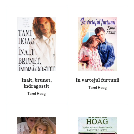
Inalt, brunet,
In vartejul furtunii
indragostit
Tami Hoag
Tami Hoag