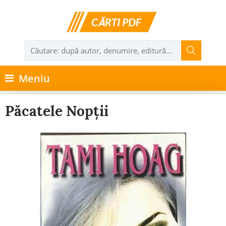
Meniu
Păcatele Nopții