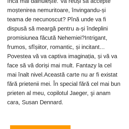
încă mai dăinuiește. Va reuși să accepte
moștenirea nemuritoare, învingandu-și
teama de necunoscut? Pînă unde va fi
dispusă să meargă pentru a-și îndeplini
promisiunea făcută Nehemiei?Intrigant,
frumos, sfîșiitor, romantic, și incitant...
Povestea vă va captiva imaginația, și vă va
face să vă doriși mai mult. Fantazy la cel
mai înalt nivel.Această carte nu ar fi existat
fără prietenii mei. În special fără cel mai bun
prieten al meu, copilotul Jaeger, şi anam
cara, Susan Dennard.