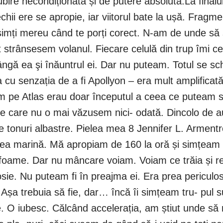
ubire necondiționată și de putere absolută.La finalul 
chii ere se apropie, iar viitorul bate la ușă. Frag
imți mereu când te porți corect. N‑am de unde să ş
t strânsesem volanul. Fiecare celulă din trup îmi ce
ngă ea şi înăuntrul ei. Dar nu puteam. Totul se sch
cu senzația de a fi Apollyon – era mult amplificat
sem pe Atlas erau doar începutul a ceea ce puteam 
 pe care nu o mai văzusem nici‑ odată. Dincolo de a
e tonuri albastre. Pielea mea 8 Jennifer L. Arment
area marină. Mă apropiam de 160 la oră și simțeam
oame. Dar nu mâncare voiam. Voiam ce trăia și respi
i Josie. Nu puteam fi în preajma ei. Era prea pericul
. Așa trebuia să fie, dar… încă îi simțeam tru‑ pul 
e. O iubesc. Călcând accelerația, am știut unde să 