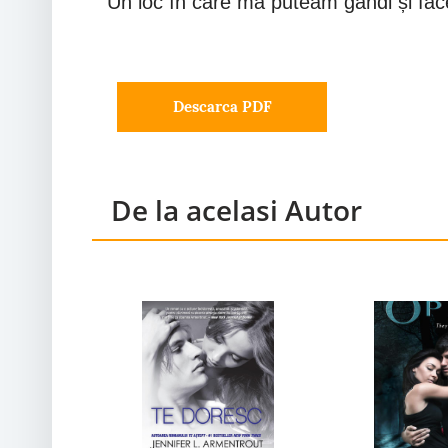
Un loc în care mă puteam gândi și fac
Descarca PDF
De la acelasi Autor