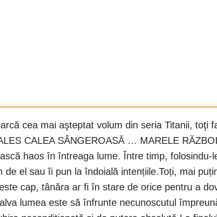
ă cea mai aşteptat volum din seria Titanii, toţi fani
DFAU ALES CALEA SÂNGEROASĂ … MARELE RĂZBOI SE
ască haos în întreaga lume. Între timp, folosindu-le 
de el sau îi pun la îndoială intențiile.Toți, mai puți
ste cap, tânăra ar fi în stare de orice pentru a do
 salva lumea este să înfrunte necunoscutul împreun