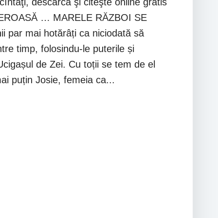
 încîntaţi, descarcă şi citeşte online gratis
NGEROASĂ … MARELE RĂZBOI SE
i par mai hotărâți ca niciodată să
re timp, folosindu-le puterile și
Ucigașul de Zei. Cu toții se tem de el
 mai puțin Josie, femeia ca...