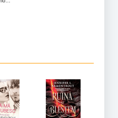
neno…