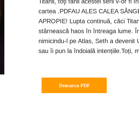
Titanii, toţi fanii acestei serii v-or fi
cartea .PDFAU ALES CALEA SÂ
APROPIE! Lupta continuă, căci Titani
stârnească haos în întreaga lume. Înt
nimicindu-l pe Atlas, Seth a devenit 
sau îi pun la îndoială intențiile.Toți,
Descarca PDF