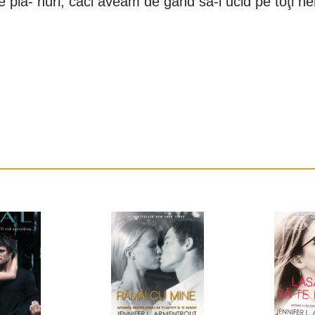
e pla‑ nuri, căci aveam de gând să‑i ucid pe toţi 