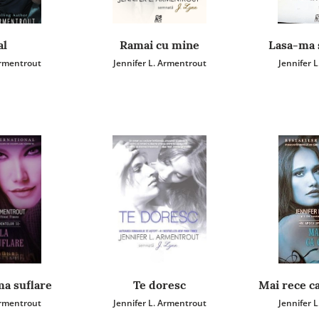
al
Ramai cu mine
Lasa-ma 
Armentrout
Jennifer L. Armentrout
Jennifer 
ma suflare
Te doresc
Mai rece ca
Armentrout
Jennifer L. Armentrout
Jennifer 