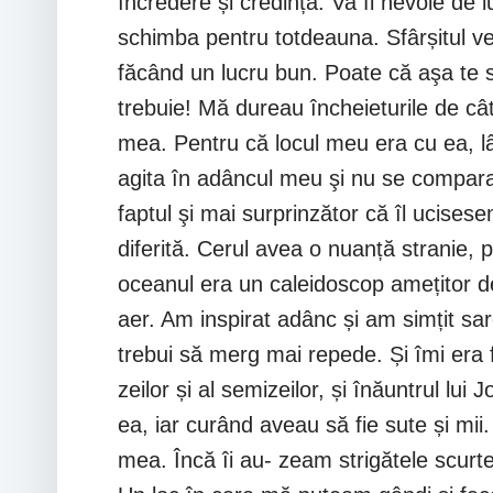
încredere și credință. Va fi nevoie de i
schimba pentru totdeauna. Sfârșitul ve
făcând un lucru bun. Poate că aşa te s
trebuie! Mă dureau încheieturile de câ
mea. Pentru că locul meu era cu ea, lâ
agita în adâncul meu şi nu se compara 
faptul şi mai surprinzător că îl ucise
diferită. Cerul avea o nuanță stranie,
oceanul era un caleidoscop amețitor d
aer. Am inspirat adânc și am simțit s
trebui să merg mai repede. Și îmi era f
zeilor și al semizeilor, și înăuntrul lu
ea, iar curând aveau să fie sute și mii
mea. Încă îi au‑ zeam strigătele scurt