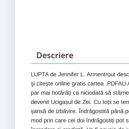
Descriere
LUPTA de Jennifer L. Armentrout descarc
şi citeşte online gratis cartea .P
par mai hotărâți ca niciodată să stârne
devenit Ucigașul de Zei. Cu toții se tem 
șansă de izbăvire. Îndrăgostită până pe
mod prin care cei doi îndrăgostiți pot