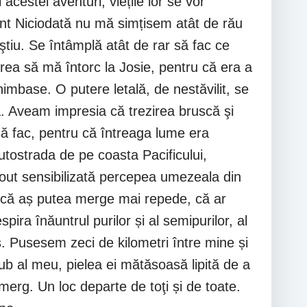
acestei aventuri, viețile lor se vor
ment Niciodată nu mă simțisem atât de rău
tiu. Se întâmplă atât de rar să fac ce
rea să mă întorc la Josie, pentru că era a
imbase. O putere letală, de nestăvilit, se
ă. Aveam impresia că trezirea bruscă şi
să fac, pentru că întreaga lume era
utostrada de pe coasta Pacificului,
rout sensibilizată percepea umezeala din
 că aș putea merge mai repede, că ar
ra înăuntrul purilor și al semipurilor, al
os. Pusesem zeci de kilometri între mine și
sub al meu, pielea ei mătăsoasă lipită de a
merg. Un loc departe de toţi și de toate.