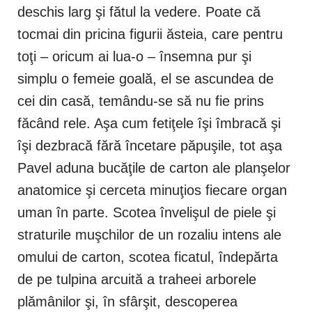
deschis larg şi fătul la vedere. Poate că
tocmai din pricina figurii ăsteia, care pentru
toţi – oricum ai lua-o – însemna pur şi
simplu o femeie goală, el se ascundea de
cei din casă, temându-se să nu fie prins
făcând rele. Aşa cum fetiţele îşi îmbracă şi
îşi dezbracă fără încetare păpuşile, tot aşa
Pavel aduna bucăţile de carton ale planşelor
anatomice şi cerceta minuţios fiecare organ
uman în parte. Scotea învelişul de piele şi
straturile muşchilor de un rozaliu intens ale
omului de carton, scotea ficatul, îndepărta
de pe tulpina arcuită a traheei arborele
plămânilor şi, în sfârşit, descoperea