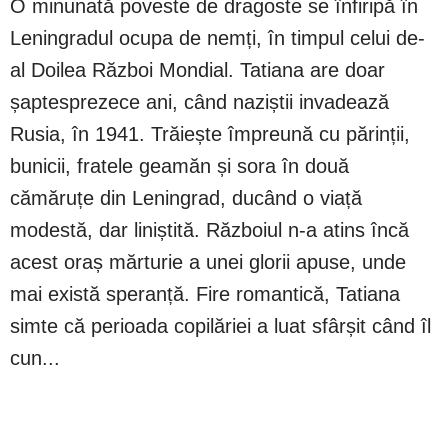
O minunată poveste de dragoste se înfiripă în
Leningradul ocupa de nemți, în timpul celui de-
al Doilea Război Mondial. Tatiana are doar
șaptesprezece ani, când naziștii invadează
Rusia, în 1941. Trăiește împreună cu părinții,
bunicii, fratele geamăn și sora în două
cămăruțe din Leningrad, ducând o viață
modestă, dar liniștită. Războiul n-a atins încă
acest oraș mărturie a unei glorii apuse, unde
mai există speranță. Fire romantică, Tatiana
simte că perioada copilăriei a luat sfârșit când îl
cun...