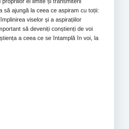
ropriilor ei limite și transmiterii
juta să ajungă la ceea ce aspiram cu toții:
mplinirea viselor și a aspirațiilor
mportant să deveniți conștienți de voi
știența a ceea ce se întamplă în voi, la