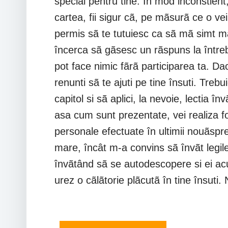
special pentru tine. În mod inconstient
cartea, fii sigur cã, pe mãsurã ce o vei
permis sã te tutuiesc ca sã mã simt ma
încerca sã gãsesc un rãspuns la întreb
pot face nimic fãrã participarea ta. D
renunti sã te ajuti pe tine însuti. Tre
capitol si sã aplici, la nevoie, lectia 
asa cum sunt prezentate, vei realiza foa
personale efectuate în ultimii nouãspr
mare, încât m-a convins sã învãt legile
învãtând sã se autodescopere si ei acu
urez o cãlãtorie plãcutã în tine însuti.