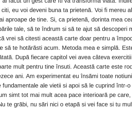
, ai fãcut un gest care îti va transforma viata. Indi
 citi, eu voi deveni buna ta prietenã. Voi fi mereu a
i aproape de tine. Si, ca prietenã, dorinta mea ce
ãrile tale, sã te îndrum si sã te ajut sã descoperi 
acã vrei sã citesti aceastã carte doar pentru a împ
buie sã te hotãrãsti acum. Metoda mea e simplã. Este 
învãtatã. Dupã fiecare capitol vei avea câteva exerci
rte mult pentru tine însuti. Aceastã carte este rodul 
ezece ani. Am experimentat eu însãmi toate notiunil
 fundamentale ale vietii si apoi sã le cuprind într-
m simt tot mai mult acea pace interioarã pe care, d
 Nu te grãbi, nu sãri nici o etapã si vei face si tu