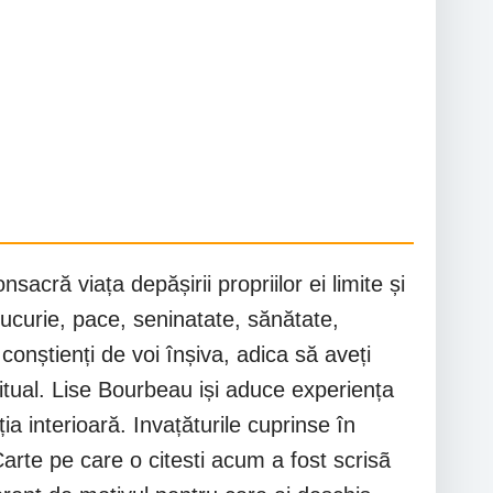
acră viața depășirii propriilor ei limite și
: bucurie, pace, seninatate, sănătate,
 conștienți de voi înșiva, adica să aveți
ritual. Lise Bourbeau iși aduce experiența
ția interioară. Invațăturile cuprinse în
arte pe care o citesti acum a fost scrisã