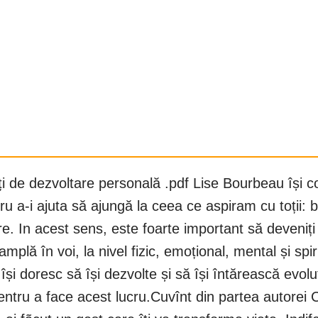
 de dezvoltare personală .pdf Lise Bourbeau își cons
entru a-i ajuta să ajungă la ceea ce aspiram cu toții
stre. In acest sens, este foarte important să deveniți
mplă în voi, la nivel fizic, emoțional, mental și spi
 își doresc să își dezvolte și să își întărească evolu
entru a face acest lucru.Cuvînt din partea autorei C