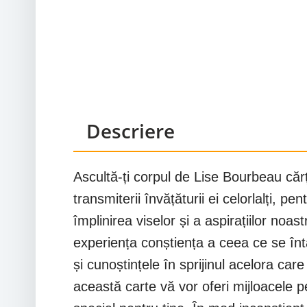
Descriere
Ascultă-ți corpul de Lise Bourbeau cărți
transmiterii învățăturii ei celorlalți, p
împlinirea viselor și a aspirațiilor noa
experiența conștiența a ceea ce se înta
și cunoștințele în sprijinul acelora care
această carte vă vor oferi mijloacele p