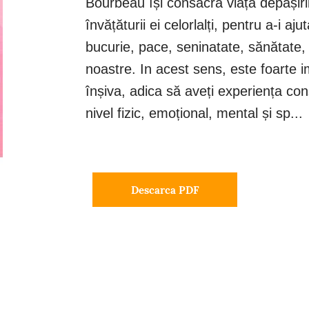
Bourbeau își consacră viața depășirii p
învățăturii ei celorlalți, pentru a-i a
bucurie, pace, seninatate, sănătate, î
noastre. In acest sens, este foarte i
înșiva, adica să aveți experiența con
nivel fizic, emoțional, mental și sp...
Descarca PDF