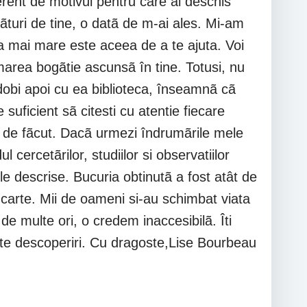
ferent de motivul pentru care ai deschis
lãturi de tine, o datã de m-ai ales. Mi-am
a mai mare este aceea de a te ajuta. Voi
marea bogãtie ascunsã în tine. Totusi, nu
odobi apoi cu ea biblioteca, înseamnã cã
suficient sã citesti cu atentie fiecare
tii de fãcut. Dacã urmezi îndrumãrile mele
cercetãrilor, studiilor si observatiilor
e descrise. Bucuria obtinutã a fost atât de
o carte. Mii de oameni si-au schimbat viata
e multe ori, o credem inaccesibilã. Îti
 multe descoperiri. Cu dragoste,Lise Bourbeau