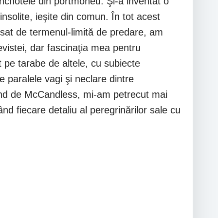
bancnotele din portmoneu. Şi-a inventat o
nsolite, ieşite din comun. În tot acest
resat de termenul-limită de predare, am
evistei, dar fascinaţia mea pentru
 pe tarabe de altele, cu subiecte
 paralele vagi şi neclare dintre
urând de McCandless, mi-am petrecut mai
d fiecare detaliu al peregrinărilor sale cu