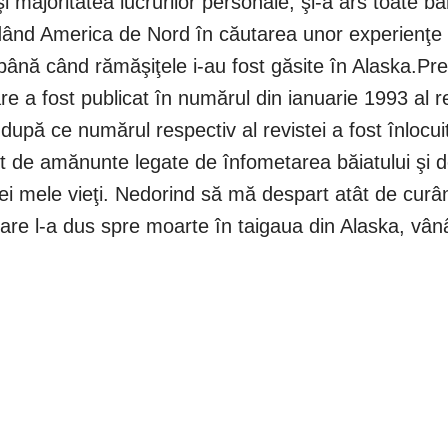
i majoritatea lucrurilor personale, şi-a ars toate 
lindând America de Nord în căutarea unor experienţe i
; până când rămăşiţele i-au fost găsite în Alaska.P
are a fost publicat în numărul din ianuarie 1993 al r
ă ce numărul respectiv al revistei a fost înlocuit
it de amănunte legate de înfometarea băiatului şi de
opriei mele vieţi. Nedorind să mă despart atât de c
re l-a dus spre moarte în taigaua din Alaska, vânân