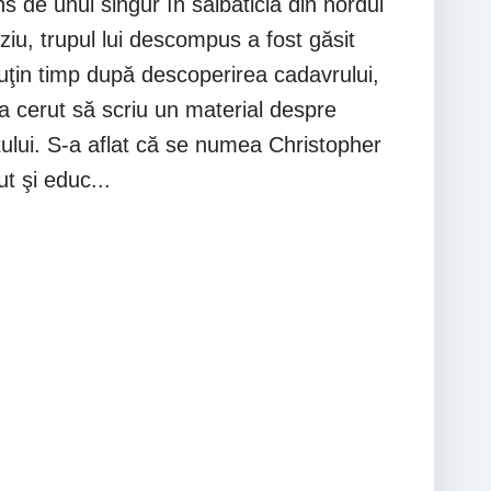
s de unul singur în sălbăticia din nordul
ziu, trupul lui descompus a fost găsit
uţin timp după descoperirea cadavrului,
-a cerut să scriu un material despre
tului. S-a aflat că se numea Christopher
 şi educ...