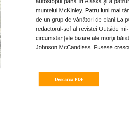
autostopul până în Alaska şi a pătrun
muntelui McKinley. Patru luni mai târ
de un grup de vânători de elani.La p
redactorul-şef al revistei Outside mi
circumstanţele bizare ale morţii băia
Johnson McCandless. Fusese crescut
Descarca PDF