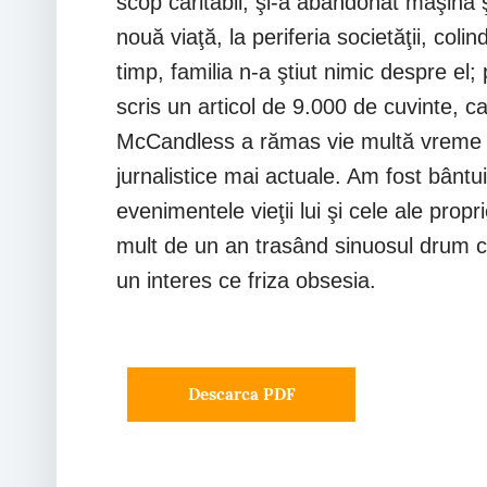
scop caritabil, şi-a abandonat maşina ş
nouă viaţă, la periferia societăţii, co
timp, familia n-a ştiut nimic despre el
scris un articol de 9.000 de cuvinte, c
McCandless a rămas vie multă vreme dup
jurnalistice mai actuale. Am fost bântu
evenimentele vieţii lui şi cele ale pr
mult de un an trasând sinuosul drum ca
un interes ce friza obsesia.
Descarca PDF