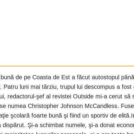
ie bună de pe Coasta de Est a făcut autostopul până
. Patru luni mai târziu, trupul lui descompus a fost
i, redactorul-şef al revistei Outside mi-a cerut să
 că se numea Christopher Johnson McCandless. Fuse
ie şcolară foarte bună şi fiind un sportiv de elită.
dispărut. Şi-a schimbat numele, şi-a donat economi