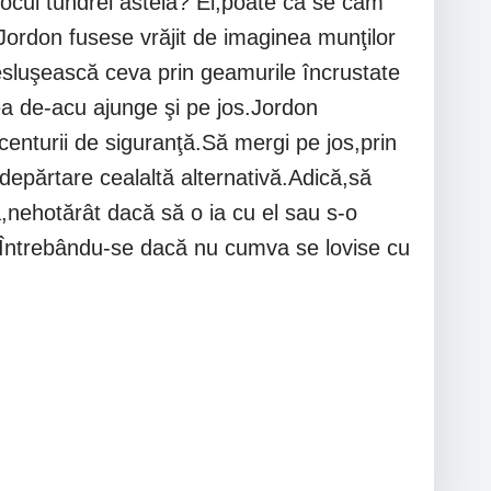
locul tundrei ăsteia? Ei,poate că se cam
ordon fusese vrăjit de imaginea munţilor
desluşească ceva prin geamurile încrustate
ea de-acu ajunge şi pe jos.Jordon
enturii de siguranţă.Să mergi pe jos,prin
 depărtare cealaltă alternativă.Adică,să
,nehotărât dacă să o ia cu el sau s-o
ăi.Întrebându-se dacă nu cumva se lovise cu