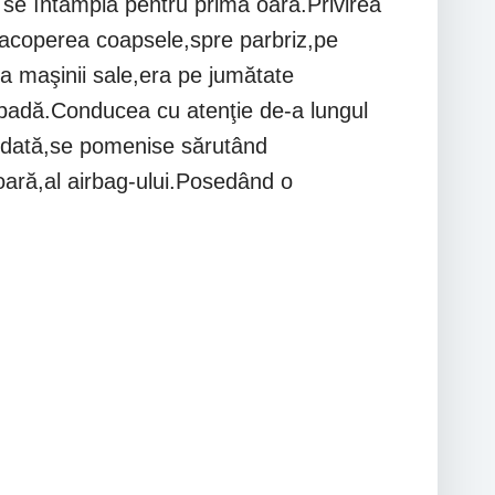
 se întâmpla pentru prima oară.Privirea
i acoperea coapsele,spre parbriz,pe
a maşinii sale,era pe jumătate
ăpadă.Conducea cu atenţie de-a lungul
odată,se pomenise sărutând
rioară,al airbag-ului.Posedând o