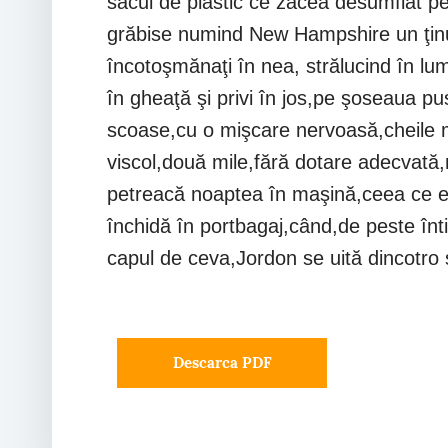
sacul de plastic ce zăcea desumflat pe
grăbise numind New Hampshire un ţinut
încotoşmănaţi în nea, strălucind în lu
în gheaţă şi privi în jos,pe şoseaua p
scoase,cu o mişcare nervoasă,cheile ma
viscol,două mile,fără dotare adecvată,n
petreacă noaptea în maşină,ceea ce er
închidă în portbagaj,când,de peste înt
capul de ceva,Jordon se uită dincotro
Descarca PDF