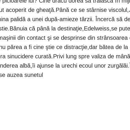
 picioarele lui? Cine dracu dorea să trăiască în mij
 acoperit de gheaţă.Până ce se stârnise viscolul,J
mina palidă a unei după-amieze târzii. Încercă să 
ustie.Bănuia că până la destinaţie,Edelweiss,se put
şinii din contact şi se desprinse din strânsoarea c
u părea a fi cine ştie ce distracţie,dar bătea de la
a sinucidere curată.Privi lung spre valiza de mână
inderea albă,îi ajunse la urechi ecoul unor zurgăl
 se auzea sunetul