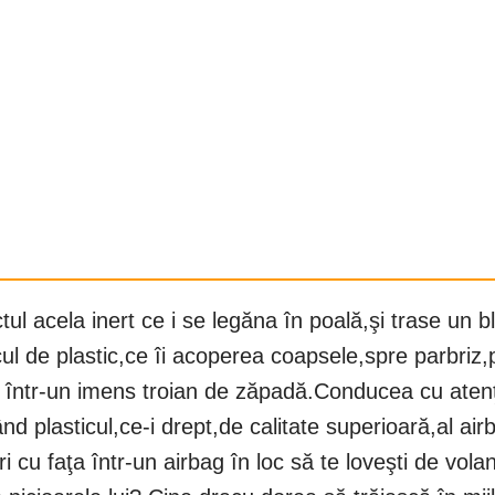
tul acela inert ce i se legăna în poală,şi trase un
cul de plastic,ce îi acoperea coapsele,spre parbriz
ă într-un imens troian de zăpadă.Conducea cu atenţ
d plasticul,ce-i drept,de calitate superioară,al a
tri cu faţa într-un airbag în loc să te loveşti de vo