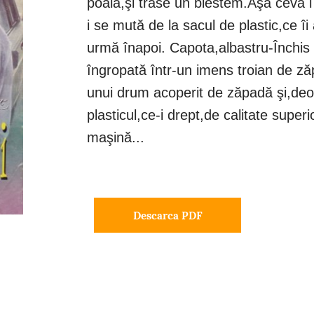
poală,şi trase un blestem.Aşa ceva i
i se mută de la sacul de plastic,ce î
urmă înapoi. Capota,albastru-Închis 
îngropată într-un imens troian de z
unui drum acoperit de zăpadă şi,de
plasticul,ce-i drept,de calitate supe
maşină...
Descarca PDF