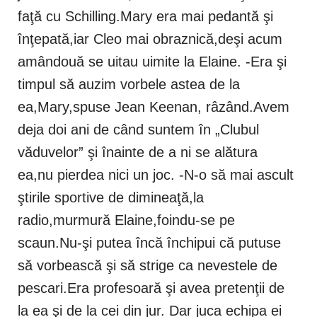
faţă cu Schilling.Mary era mai pedantă şi
înţepată,iar Cleo mai obraznică,deşi acum
amândouă se uitau uimite la Elaine. -Era şi
timpul să auzim vorbele astea de la
ea,Mary,spuse Jean Keenan, râzând.Avem
deja doi ani de când suntem în „Clubul
văduvelor” şi înainte de a ni se alătura
ea,nu pierdea nici un joc. -N-o să mai ascult
ştirile sportive de dimineaţă,la
radio,murmură Elaine,foindu-se pe
scaun.Nu-şi putea încă închipui că putuse
să vorbească şi să strige ca nevestele de
pescari.Era profesoară şi avea pretenţii de
la ea şi de la cei din jur. Dar juca echipa ei