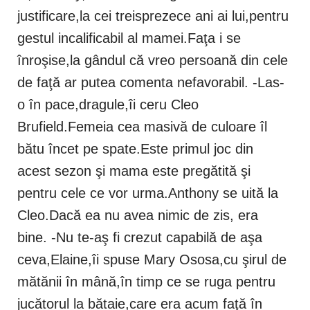
justificare,la cei treisprezece ani ai lui,pentru
gestul incalificabil al mamei.Faţa i se
înroşise,la gândul că vreo persoană din cele
de faţă ar putea comenta nefavorabil. -Las-
o în pace,dragule,îi ceru Cleo
Brufield.Femeia cea masivă de culoare îl
bătu încet pe spate.Este primul joc din
acest sezon şi mama este pregătită şi
pentru cele ce vor urma.Anthony se uită la
Cleo.Dacă ea nu avea nimic de zis, era
bine. -Nu te-aş fi crezut capabilă de aşa
ceva,Elaine,îi spuse Mary Ososa,cu şirul de
mătănii în mână,în timp ce se ruga pentru
jucătorul la bătaie,care era acum faţă în