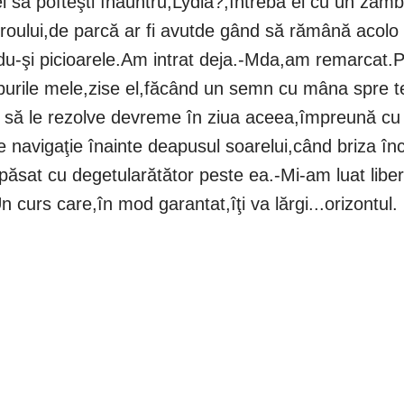
i să pofteşti înăuntru,Lydia?,întrebă el cu un zâmb
a biroului,de parcă ar fi avutde gând să rămână aco
du-şi picioarele.Am intrat deja.-Mda,am remarcat.Pă
eburile mele,zise el,făcând un semn cu mâna spre t
ra să le rezolve devreme în ziua aceea,împreună cu 
e navigaţie înainte deapusul soarelui,când briza în
apăsat cu degetularătător peste ea.-Mi-am luat liber
 curs care,în mod garantat,îţi va lărgi...orizontul.