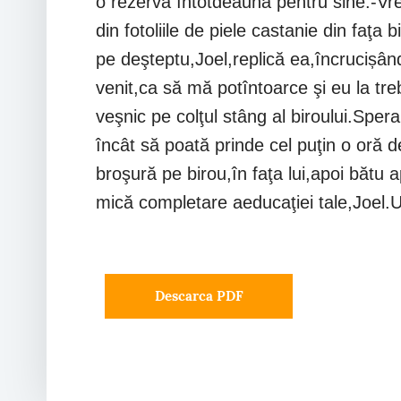
o rezerva întotdeauna pentru sine.-Vre
din fotoliile de piele castanie din faţ
pe deşteptu,Joel,replică ea,încrucișân
venit,ca să mă potîntoarce şi eu la tr
veşnic pe colţul stâng al biroului.Spe
încât să poată prinde cel puţin o oră d
broşură pe birou,în faţa lui,apoi bătu 
mică completare aeducaţiei tale,Joel.Un
Descarca PDF