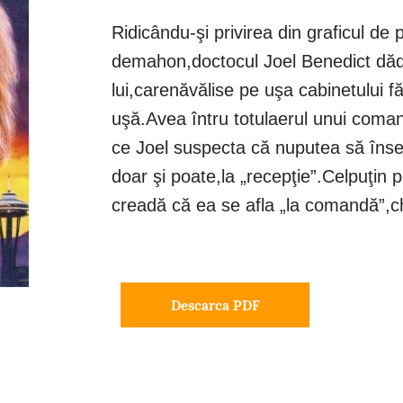
Ridicându-şi privirea din graficul de 
demahon,doctocul Joel Benedict dădu
lui,carenăvălise pe uşa cabinetului f
uşă.Avea întru totulaerul unui coma
ce Joel suspecta că nuputea să înse
doar şi poate,la „recepţie”.Celpuţin
creadă că ea se afla „la comandă”,ch
Descarca PDF