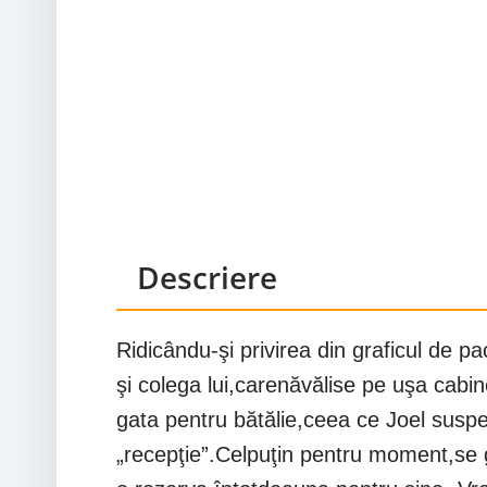
Descriere
Ridicându-şi privirea din graficul de p
şi colega lui,carenăvălise pe uşa cabi
gata pentru bătălie,ceea ce Joel susp
„recepţie”.Celpuţin pentru moment,se 