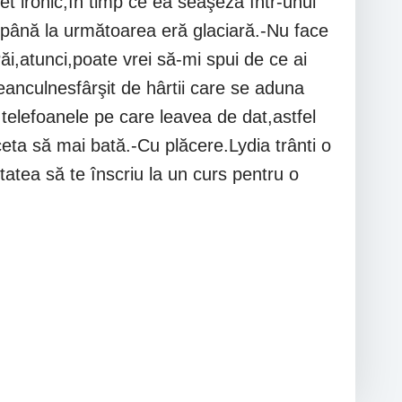
et ironic,în timp ce ea seaşeza într-unul
lo până la următoarea eră glaciară.-Nu face
i,atunci,poate vrei să-mi spui de ce ai
eanculnesfârşit de hârtii care se aduna
telefoanele pe care leavea de dat,astfel
ceta să mai bată.-Cu plăcere.Lydia trânti o
tatea să te înscriu la un curs pentru o