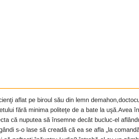
acienţi aflat pe biroul său din lemn demahon,doctoc
netului fără minima politeţe de a bate la uşă.Avea î
ecta că nuputea să însemne decât bucluc-el aflându
gândi s-o lase să creadă că ea se afla „la comandă