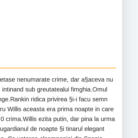
ercetase nenumarate crime, dar a§aceva nu
te, intinand sub greutatealui fimghia.Omul
ge.Rankin ridica privirea §i-i facu semn
ru Willis aceasta era prima noapte in care
 crima.Willis ezita putin, dar pina la urma
flaugardianul de noapte §i tinarul elegant