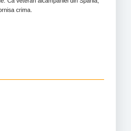
ne. Ca veteran alcampaniei din Spania,
rnisa crima.