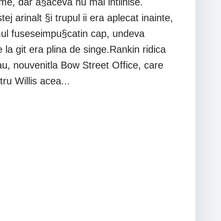
me, dar a§aceva nu mai intilnise.
ej arinalt §i trupul ii era aplecat inainte,
mul fuseseimpu§catin cap, undeva
la git era plina de singe.Rankin ridica
sau, nouvenitla Bow Street Office, care
ru Willis acea...