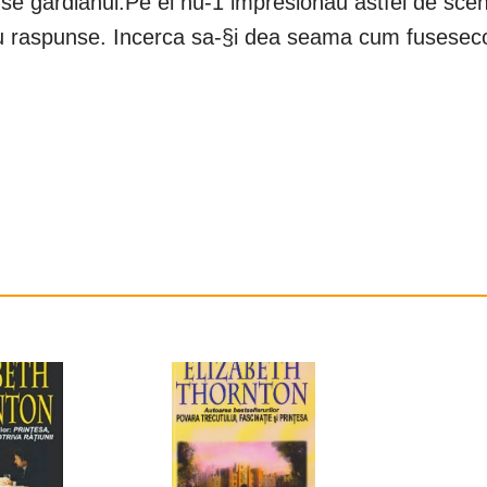
use gardianul.Pe el nu-1 impresionau astfel de sce
 raspunse. Incerca sa-§i dea seama cum fuseseco