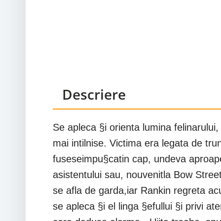
Descriere
Se apleca §i orienta lumina felinarulu
mai intilnise. Victima era legata de trun
fuseseimpu§catin cap, undeva aproape d
asistentului sau, nouvenitla Bow Stree
se afla de garda,iar Rankin regreta acu
se apleca §i el linga §efullui §i privi a