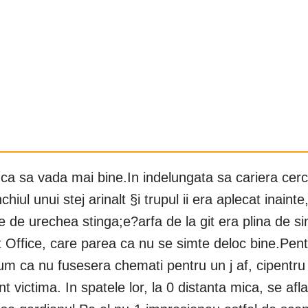
i, ca sa vada mai bine.In indelungata sa cariera c
chiul unui stej arinalt §i trupul ii era aplecat inain
e urechea stinga;e?arfa de la git era plina de sin
t Office, care parea ca nu se simte deloc bine.Pent
m ca nu fusesera chemati pentru un j af, cipentru 0
tent victima. In spatele lor, la 0 distanta mica, se a