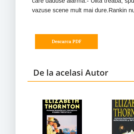
care daduse alarma.- Uiita treaba, sp
vazuse scene mult mai dure.Rankin nu
Descarca PDF
De la acelasi Autor