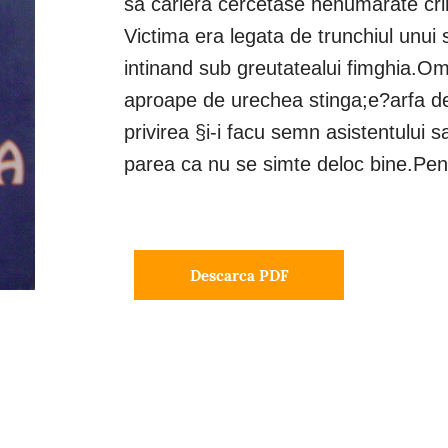
sa cariera cercetase nenumarate cri
Victima era legata de trunchiul unui st
intinand sub greutatealui fimghia.O
aproape de urechea stinga;e?arfa de 
privirea §i-i facu semn asistentului 
parea ca nu se simte deloc bine.Pent
Descarca PDF