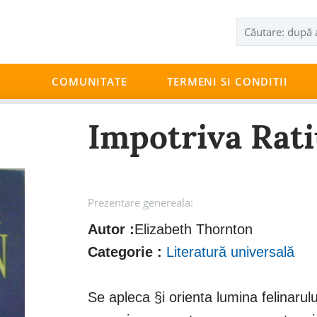
COMUNITATE
TERMENI SI CONDITII
Impotriva Rati
Prezentare genereala:
Autor :
Elizabeth Thornton
Categorie :
Literatură universală
Se apleca §i orienta lumina felinarul