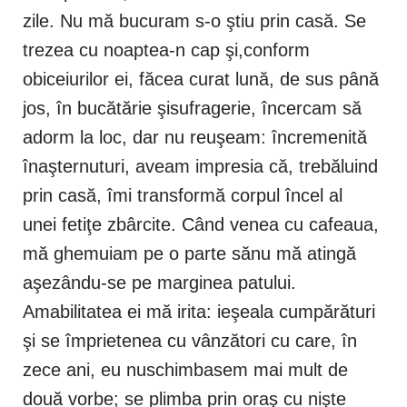
zile. Nu mă bucuram s-o ştiu prin casă. Se
trezea cu noaptea-n cap şi,conform
obiceiurilor ei, făcea curat lună, de sus până
jos, în bucătărie şisufragerie, încercam să
adorm la loc, dar nu reuşeam: încremenită
înaşternuturi, aveam impresia că, trebăluind
prin casă, îmi transformă corpul încel al
unei fetiţe zbârcite. Când venea cu cafeaua,
mă ghemuiam pe o parte sănu mă atingă
aşezându-se pe marginea patului.
Amabilitatea ei mă irita: ieşeala cumpărături
şi se împrietenea cu vânzători cu care, în
zece ani, eu nuschimbasem mai mult de
două vorbe; se plimba prin oraş cu nişte