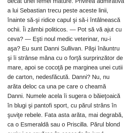
decât unei femei mature. Privirea admirativă
a lui Sebastian trecu peste aceste linii,
înainte să-şi ridice capul şi să-i întâlnească
ochii. Îi zâmbi politicos. — Pot să vă ajut cu
ceva? — Eşti noul medic veterinar, nu-i
aşa? Eu sunt Danni Sullivan. Păşi înăuntru
şi îi strânse mâna cu o forţă surprinzător de
mare, apoi se cocoţă pe marginea unei cutii
de carton, nedesfăcută. Danni? Nu, nu
arăta deloc ca una pe care o cheamă
Danni. Numele acela îi sugera o băieţoaică
în blugi şi pantofi sport, cu părul strâns în
şuviţe rebele. Fata asta arăta, mai degrabă,
ca o Esmeraldă sau o Priscilla. Părul blond