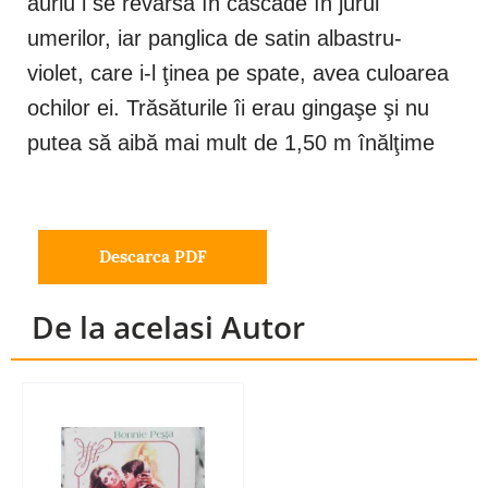
auriu i se revărsa în cascade în jurul
umerilor, iar panglica de satin albastru-
violet, care i-l ţinea pe spate, avea culoarea
ochilor ei. Trăsăturile îi erau gingaşe şi nu
putea să aibă mai mult de 1,50 m înălţime
Descarca PDF
De la acelasi Autor