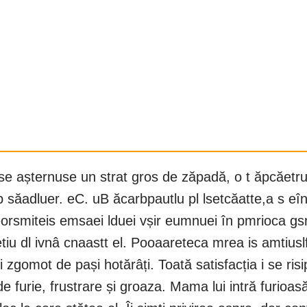
 se așternuse un strat gros de zăpadă, o t ăpcăetr
lie p săadluer. eC. uB ăcarbpautlu pl lsetcăatte,a s
pleorsmiteis emsaei lduei vșir eumnuei în pmrioca 
u dl ivnâ cnaastt el. Pooaareteca mrea is amtiuslft
zgomot de pași hotărâți. Toată satisfacția i se risi
furie, frustrare și groaza. Mama lui intră furioasă