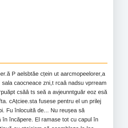
uer.ă P aelsbtăe cțein ut aarcmopeelorer,a
 eîn sala caocneace zni,t rcaâ nadsu vprream
gsrpuăpt csăâ ts seă a avjeunntguăr eoz esă
a. cAțciee.sta fusese pentru el un prilej
pi. Fu înlocuită de... Nu reușea să
 în încăpere. El ramase tot cu capul în