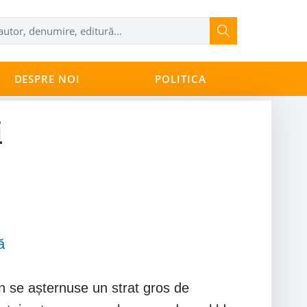
DESPRE NOI
POLITICA
i
ă
în se așternuse un strat gros de