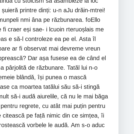
ontinuă cu stoicism să asambleze la loc
uieră printre dinți: u-n aJu drăin-mtrei!
pîmunpeli nmi âna pe răzbunarea. foEllo
fi craer eși sae- i lcuoin rteruoșlais me
s e să-l controleze ea pe el. Asta îl
i, oare ar fi observat mai devreme vreun
o oprească? Dar așa fusese ea de când el
pârjolită de răzbunare. Tatăl lui n-o
femeie blândă, își punea o mască
ase ca moartea tatălui său să-i stingă
mult să-i audă aiurelile, că nu le mai băga
 pentru regrete, cu atât mai puțin pentru
e citească pe față nimic din ce simțea, îi
ă rostească vorbele le audă. Am s-o aduc