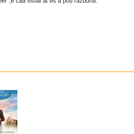
eer ,e caa vsoăi at es ă poți răzbuna.