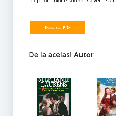
aici pe una dintre surorile Cpyen csatr
Descarca PDF
De la acelasi Autor