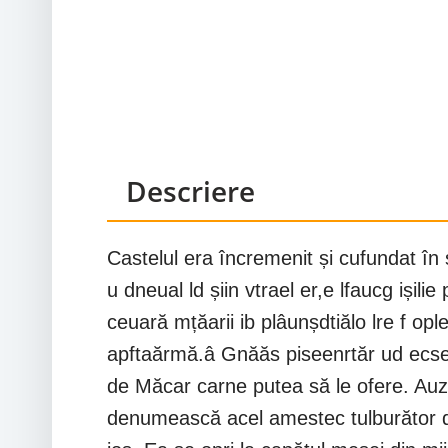
Descriere
Castelul era încremenit și cufundat în
u dneual ld șiin vtrael er,e lfaucg iși
ceuară mțăarii ib plâunșdtiălo lre f o
apftaărmă.â Gnăăs piseenrtăr ud ecseti
de Măcar carne putea să le ofere. Auzi 
denumească acel amestec tulburător de 