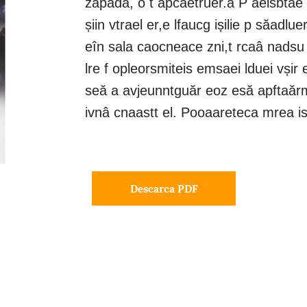
zăpadă, o t ăpcăetruer.ă P aelsbtăe 
șiin vtrael er,e lfaucg ișilie p săadlu
eîn sala caocneace zni,t rcaâ nadsu 
lre f opleorsmiteis emsaei lduei vși
seă a avjeunntguăr eoz esă apftaărm
ivnâ cnaastt el. Pooaareteca mrea is 
Descarca PDF