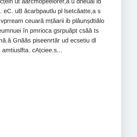
cțein ut aarcmopeelorer,a u dneual ld
er. eC. uB ăcarbpautlu pl lsetcăatte,a s
vprream ceuară mțăarii ib plâunșdtiălo
r eumnuei în pmrioca gsrpuăpt csăâ ts
ă.â Gnăăs piseenrtăr ud ecsetiu dl
amtiuslfta. cAțciee.s...