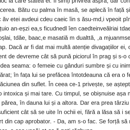
loc la care stătea el. Îi simți privirea aspra, dar c
erea. Bătu cu palma în masă, se aplecă în față și ș
oc ăv etei avdeui cdeu caeic îin s ăsu-md,i vpeoit 
uio an-eșzi ea,s ficudnedl îen caedteinveălriai tdae 
uoșlai, tdăe, baac,e masatiă m dualttă, ,a mjuanmsea
cap. Dacă ar fi dat mai multă atenție divagațiilor e
cient de devreme cât să pună piciorul în prag și s-
 dea seama: o femeie cu gânduri sumbre și cu inima 
rat; în fața lui se prefăcea întotdeauna că era o 
ciunea din suflet. În ceea ce-1 privește, se aștept
 o intoxica și mai tare. Cu timpul, se obișnuise așa 
ărea, în dauna lui și a altora. Dar era prea târziu
ficient cât să se uite în ochii ei, fără a lăsa să i s
curt din cap aprobator. - Da, am s-o fac. Se forță s