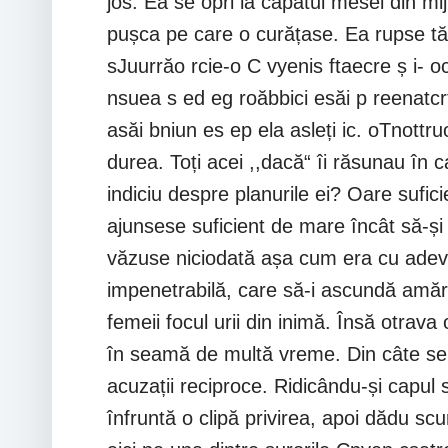
jos. Ea se opri la capătul mesei din mij
pușca pe care o curățase. Ea rupse tăc
sJuurrăo rcie-o C vyenis ftaecre ș i- 
nsuea s ed eg roăbbici esăi p reenatcrț
asăi bniun es ep ela asleți ic. oTnottr
durea. Toți acei ,,dacă“ îi răsunau în 
indiciu despre planurile ei? Oare sufi
ajunsese suficient de mare încât să-și
văzuse niciodată așa cum era cu adevă
impenetrabilă, care să-i ascundă amără
femeii focul urii din inimă. Însă otrava
în seamă de multă vreme. Din câte se p
acuzații reciproce. Ridicându-și capul su
înfruntă o clipă privirea, apoi dădu s