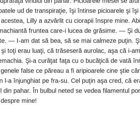
uprafaţa vinului din pahar. Picioarele mesei se afu
atele ud de transpiraţie, îşi întinse picioarele şi î
cestea, Lilly a azvârlit cu ciorapii înspre mine. Ab
achiantă fruntea care-i lucea de grăsime. — Şi du
e. — I-am dat să bea, să se mai calmeze puţin. Ştii
 şi toţi erau luaţi, că trăseseră aurolac, aşa că i-a
emachia. Şi-a curăţat faţa cu o bucăţică de vată înm
genele false ce păreau a fi aripioarele cine ştie căr
-a înjunghiat pe fra-su. Cel puţin aşa cred, că era
l din pahar. În bulbul neted se vedea filamentul por
i despre mine!