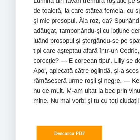
Lumina din tavan tremura roşiatic pe s
de toaletă, la care stătea femeia, cu sp
şi mie prosopul. Ăla roz, da? Spunând a
adăugat, tamponându-şi cu loţiune dem
luând prosopul şi ştergându-se pe spat
tipi care aşteptau afară într-un Cedric,
corecţie? — E coreean tipu'. Lilly se d
Apoi, aplecată către oglindă, şi-a scos 
rămăseseră urme roşii şi negre. — Ken l
nu de mult. M-am uitat la bec prin vinu
mine. Nu mai vorbi şi tu cu toţi ciudaţi
Descarca PDF