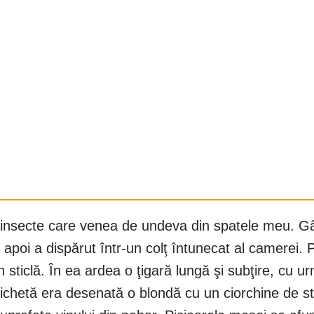
i insecte care venea de undeva din spatele meu. 
r, apoi a dispărut într-un colţ întunecat al camerei
n sticlă. În ea ardea o ţigară lungă şi subţire, cu 
tichetă era desenată o blondă cu un ciorchine de st