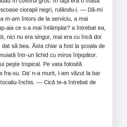
ndau în covorul gros. În faţă era o masă
şi scoase ciorapii negri, rulându-i. — Dă-mi
ia m-am întors de la serviciu, a mai
p-aia ce s-a mai întâmplat? a întrebat ea,
, nici nu era singur, mai era cu încă doi
m dat să bea. Ăsta chiar a fost la şcoala de
uiată într-un lichid cu miros înţepător.
ui peşte tropical. Pe vata folosită
 fra-su. Da' n-a murit, l-am văzut la bar
tocaliu-închis. — Cică te-a întrebat de