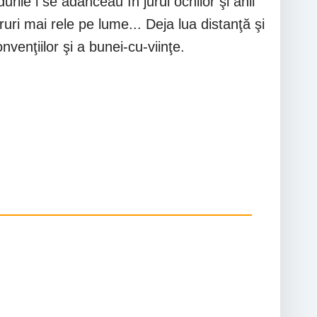
ile i se adânceau în jurul ochilor şi anii
uri mai rele pe lume... Deja lua distanţă şi
enţiilor şi a bunei-cu-viinţe.