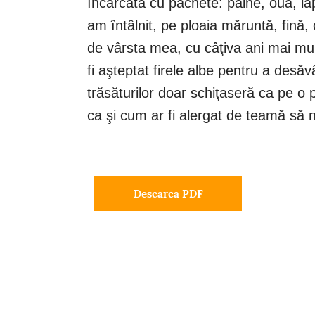
încărcată cu pachete: pâine, ouă, la
am întâlnit, pe ploaia măruntă, fină,
de vârsta mea, cu câţiva ani mai mul
fi aşteptat firele albe pentru a desă
trăsăturilor doar schiţaseră ca pe o 
ca şi cum ar fi alergat de teamă să n
Descarca PDF