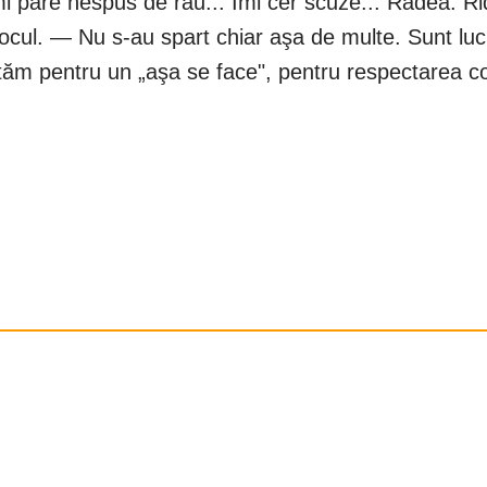
i pare nespus de rău... Îmi cer scuze... Râdea. Ridur
ocul. — Nu s-au spart chiar aşa de multe. Sunt lucr
m pentru un „aşa se face", pentru respectarea conv