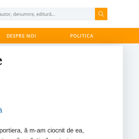
DESPRE NOI
POLITICA
e
ă
portiera, ă m-am ciocnit de ea,