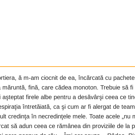
rtiera, ă m-am ciocnit de ea, încărcată cu pachete
a măruntă, fină, care cădea monoton. Trebuie să fi 
 aşteptat firele albe pentru a desăvârşi ceea ce tin
piraţia întretăiată, ca şi cum ar fi alergat de tea
 credinţa în necredinţele mele. Toate acele „nu mai
rcat să adun ceea ce rămânea din proviziile de la p