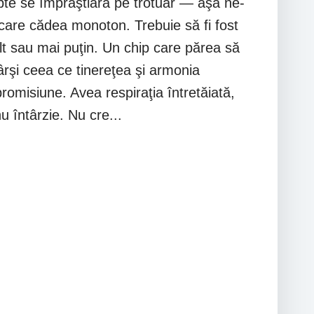
pte se împrăştiară pe trotuar — aşa ne-
 care cădea monoton. Trebuie să fi fost
t sau mai puţin. Un chip care părea să
vârşi ceea ce tinereţea şi armonia
promisiune. Avea respiraţia întretăiată,
u întârzie. Nu cre...