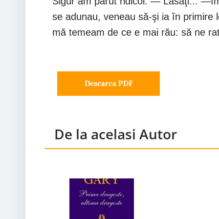
Sigur am părut ridicol. — Lăsaţi... —îm
se adunau, veneau să-şi ia în primire l
mă temeam de ce e mai rău: să ne rată
Descarca PDF
De la acelasi Autor