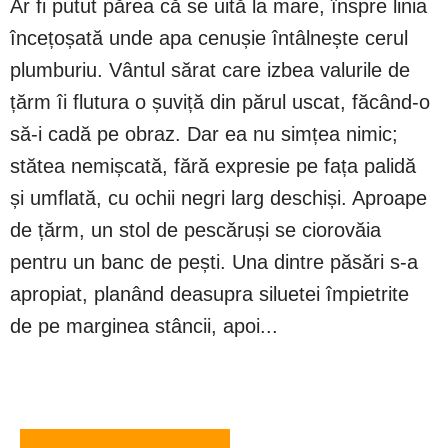
Ar fi putut părea că se uită la mare, înspre linia
încețoșată unde apa cenușie întâlnește cerul
plumburiu. Vântul sărat care izbea valurile de
țărm îi flutura o șuviță din părul uscat, făcând-o
să-i cadă pe obraz. Dar ea nu simțea nimic;
stătea nemișcată, fără expresie pe fața palidă
și umflată, cu ochii negri larg deschiși. Aproape
de țărm, un stol de pescăruși se ciorovăia
pentru un banc de pești. Una dintre păsări s-a
apropiat, planând deasupra siluetei împietrite
de pe marginea stâncii, apoi...