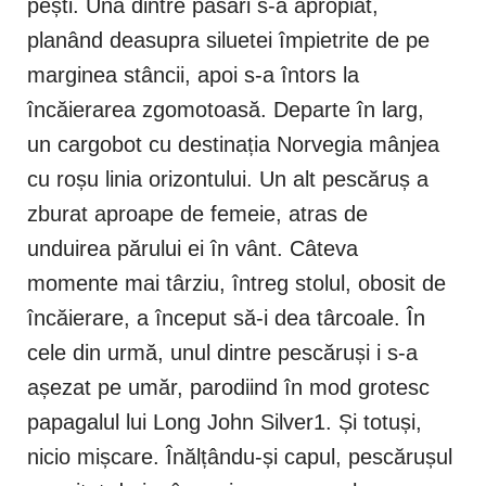
pești. Una dintre păsări s-a apropiat,
planând deasupra siluetei împietrite de pe
marginea stâncii, apoi s-a întors la
încăierarea zgomotoasă. Departe în larg,
un cargobot cu destinația Norvegia mânjea
cu roșu linia orizontului. Un alt pescăruș a
zburat aproape de femeie, atras de
unduirea părului ei în vânt. Câteva
momente mai târziu, întreg stolul, obosit de
încăierare, a început să-i dea târcoale. În
cele din urmă, unul dintre pescăruși i s-a
așezat pe umăr, parodiind în mod grotesc
papagalul lui Long John Silver1. Și totuși,
nicio mișcare. Înălțându-și capul, pescărușul