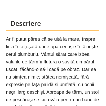
Descriere
Ar fi putut părea că se uită la mare, înspre
linia încețoșată unde apa cenușie întâlnește
cerul plumburiu. Vântul sărat care izbea
valurile de țărm îi flutura o șuviță din părul
uscat, făcând-o să-i cadă pe obraz. Dar ea
nu simțea nimic; stătea nemișcată, fără
expresie pe fața palidă și umflată, cu ochii
negri larg deschiși. Aproape de țărm, un stol
de pescăruși se ciorovăia pentru un banc de