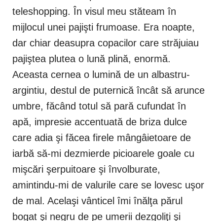
teleshopping. În visul meu stăteam în
mijlocul unei pajişti frumoase. Era noapte,
dar chiar deasupra copacilor care străjuiau
pajiştea plutea o lună plină, enormă.
Aceasta cernea o lumină de un albastru-
argintiu, destul de puternică încât să arunce
umbre, făcând totul să pară cufundat în
apă, impresie accentuată de briza dulce
care adia şi făcea firele mângâietoare de
iarbă să-mi dezmierde picioarele goale cu
mişcări şerpuitoare şi învolburate,
amintindu-mi de valurile care se lovesc uşor
de mal. Acelaşi vânticel îmi înălţa părul
bogat şi negru de pe umerii dezgoliţi şi