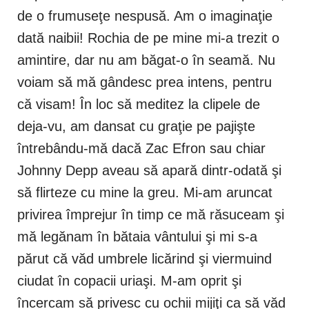
de o frumuseţe nespusă. Am o imaginaţie
dată naibii! Rochia de pe mine mi-a trezit o
amintire, dar nu am băgat-o în seamă. Nu
voiam să mă gândesc prea intens, pentru
că visam! În loc să meditez la clipele de
deja-vu, am dansat cu graţie pe pajişte
întrebându-mă dacă Zac Efron sau chiar
Johnny Depp aveau să apară dintr-odată şi
să flirteze cu mine la greu. Mi-am aruncat
privirea împrejur în timp ce mă răsuceam şi
mă legănam în bătaia vântului şi mi s-a
părut că văd umbrele licărind şi viermuind
ciudat în copacii uriaşi. M-am oprit şi
încercam să privesc cu ochii mijiţi ca să văd