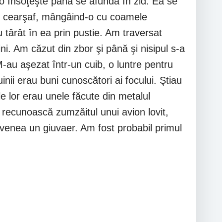
ui o însoţeşte până se afundă în zid. Ea se
 de cearşaf, mângâind-o cu coamele
 târât în ea prin pustie. Am traversat
i. Am căzut din zbor şi până şi nisipul s-a
M-au aşezat într-un cuib, o luntre pentru
nii erau buni cunoscători ai focului. Ştiau
e lor erau unele făcute din metalul
ă recunoască zumzăitul unui avion lovit,
venea un giuvaer. Am fost probabil primul