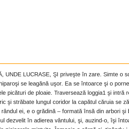
UNDE LUCRASE, ŞI priveşte în zare. Simte o sch
 chiparoşi se leagănă uşor. Ea se întoarce şi o porn
ele picături de ploaie. Traversează loggia1 şi intră
ic şi străbate lungul coridor la capătul căruia se z
 rândul ei, e o grădină – formată însă din arbori şi 
ul dezvelit în adierea vântului, şi, auzind-o, îşi în