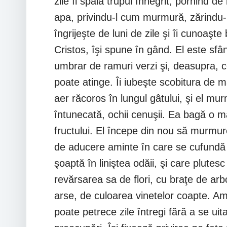
zile îi spală trupul înnegrit, pornind d
apa, privindu-l cum murmură, zărindu-i 
îngrijeşte de luni de zile şi îi cunoaşt
Cristos, îşi spune în gând. El este sfân
umbrar de ramuri verzi şi, deasupra, ce
poate atinge. Îi iubeşte scobitura de m
aer răcoros în lungul gâtului, şi el mu
întunecată, ochii cenuşii. Ea bagă o m
fructului. El începe din nou să murmure
de aducere aminte în care se cufundă î
şoaptă în liniştea odăii, şi care plutes
revărsarea sa de flori, cu braţe de arbo
arse, de culoarea vinetelor coapte. Am
poate petrece zile întregi fără a se uit