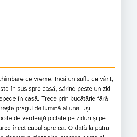
imbare de vreme. Încă un suflu de vânt,
eşte în sus spre casă, sărind peste un zid
 repede în casă. Trece prin bucătărie fără
ăreşte pragul de lumină al unei uşi
boite de verdeaţă pictate pe ziduri şi pe
toarce încet capul spre ea. O dată la patru