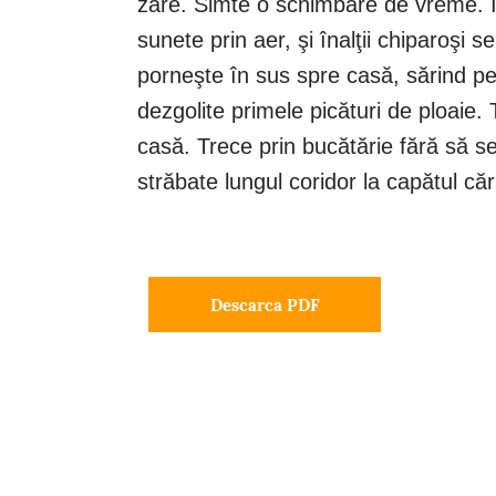
zare. Simte o schimbare de vreme. Î
sunete prin aer, şi înalţii chiparoşi 
porneşte în sus spre casă, sărind pes
dezgolite primele picături de ploaie.
casă. Trece prin bucătărie fără să se
străbate lungul coridor la capătul că
Descarca PDF