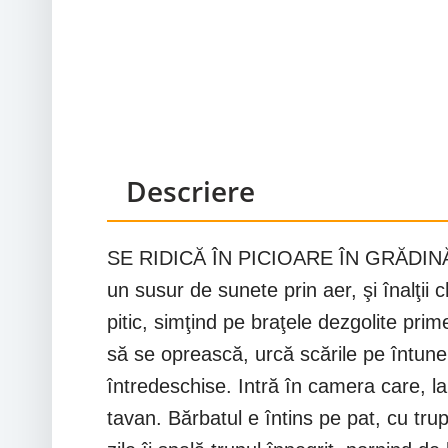
Descriere
SE RIDICĂ ÎN PICIOARE ÎN GRĂDINĂ, 
un susur de sunete prin aer, şi înalţii
pitic, simţind pe braţele dezgolite prim
să se oprească, urcă scările pe întuner
întredeschise. Intră în camera care, la
tavan. Bărbatul e întins pe pat, cu trup