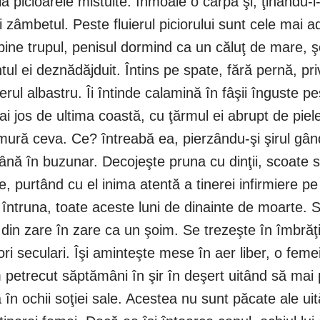
e la picioarele mistuite. Înmoaie o cârpă şi, ţinându
zâmbetul. Peste fluierul piciorului sunt cele mai adâ
e bine trupul, penisul dormind ca un căluţ de mare, şo
tul ei deznădăjduit. Întins pe spate, fără pernă, pri
rul albastru. Îi întinde calamină în fâşii înguste p
ai jos de ultima coastă, cu ţărmul ei abrupt de piele
rmură ceva. Ce? întreabă ea, pierzându-şi şirul gându
ână în buzunar. Decojeşte pruna cu dinţii, scoate s
, purtând cu el inima atentă a tinerei infirmiere pe
ntruna, toate aceste luni de dinainte de moarte. S
c din zare în zare ca un şoim. Se trezeşte în îmbrăţ
ri seculari. Îşi aminteşte mese în aer liber, o femeie
 petrecut săptămâni în şir în deşert uitând să mai
a în ochii soţiei sale. Acestea nu sunt păcate ale ui