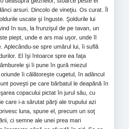
-i-o deasupra gleznelor, stoarce peste el
nci arsuri. Dincolo de vineţiu. Os curat. Îl
ldurile uscate şi înguste. Şoldurile lui
vind în sus, la frunzişul de pe tavan, un
este piept, unde e ars mai uşor, unde îl
. Aplecându-se spre umărul lui, îi suflă
rilor. El îşi întoarce spre ea faţa
âmburele şi îi pune în gură miezul
 oriunde îi călătoreşte cugetul, în adâncul
unt poveşti pe care bărbatul le deapănă în
işarea copacului pictat în jurul său, cu
 care i-a sărutat părţi ale trupului azi
 privesc luna, spune el, precum un soţ
tării, ci semne ale unei prea mari