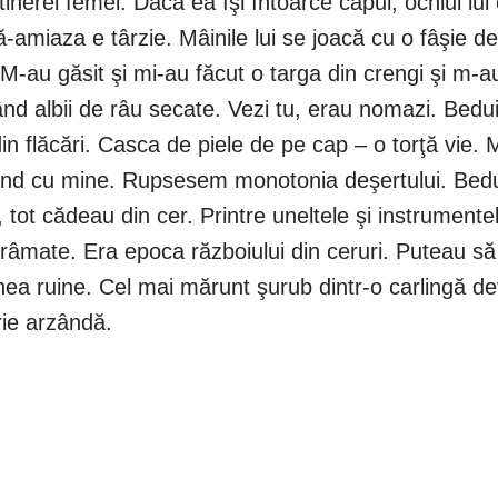
 tinerei femei. Dacă ea îşi întoarce capul, ochiul l
ă-amiaza e târzie. Mâinile lui se joacă cu o fâşie
-au găsit şi mi-au făcut o targa din crengi şi m-au
d albii de râu secate. Vezi tu, erau nomazi. Beduin
n flăcări. Casca de piele de pe cap – o torţă vie. 
rgând cu mine. Rupsesem monotonia deşertului. Bedui
tot cădeau din cer. Printre uneltele şi instrumentel
fărâmate. Era epoca războiului din ceruri. Puteau s
a ruine. Cel mai mărunt şurub dintr-o carlingă de
rie arzândă.