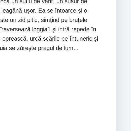
ncă un suflu de vânt, un susur de
se leagănă uşor. Ea se întoarce şi o
te un zid pitic, simţind pe braţele
 Traversează loggia1 şi intră repede în
 oprească, urcă scările pe întuneric şi
ruia se zăreşte pragul de lum...