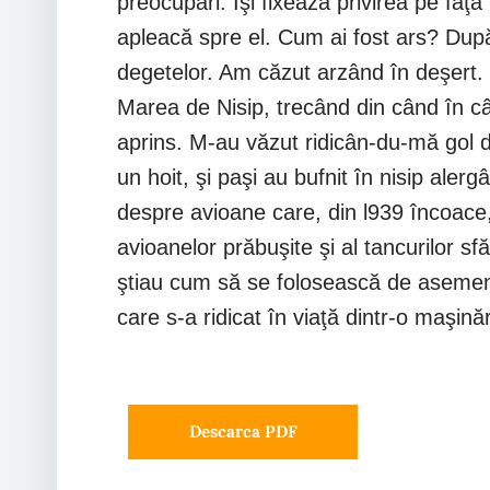
preocupări. Îşi fixează privirea pe faţa
apleacă spre el. Cum ai fost ars? Dup
degetelor. Am căzut arzând în deşert. M
Marea de Nisip, trecând din când în cân
aprins. M-au văzut ridicân-du-mă gol di
un hoit, şi paşi au bufnit în nisip ale
despre avioane care, din l939 încoace, 
avioanelor prăbuşite şi al tancurilor s
ştiau cum să se folosească de asemene
care s-a ridicat în viaţă dintr-o maşină
Descarca PDF