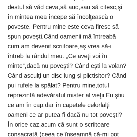
destul să văd ceva,să aud,sau să citesc,şi
în mintea mea începe să încolţească o
poveste. Pentru mine este ceva firesc să
spun poveşti.Când oamenii mă întreabă
cum am devenit scriitoare,aş vrea să-i
întreb la rândul meu: „Ce aveţi voi în
minte”,dacă nu poveşti? Când eşti la volan?
Când asculţi un disc lung şi plictisitor? Când
pui rufele la spălat? Pentru mine,totul
reprezintă adevăratul mister al vieţii.Eu ştiu
ce am în cap,dar în capetele celorlalţi
oameni ce ar putea fi dacă nu tot poveşti?
În orice caz,acum că sunt o scriitoare
consacrată (ceea ce înseamnă că-mi pot