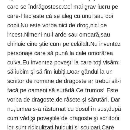
care se îndrăgostesc.Cel mai grav lucru pe
care-l fac este că se aleg cu unul sau doi
copii.Nu este vorba nici de drog,nici de
incest.Nimeni nu-l arde sau omoară,sau
chinuie cine ştie cum pe celălalt.Nu inventez
personaje care să pună la cale omorârea
cuiva.Eu inventez poveşti la care toţi visăm:
să iubim şi să fim iubiţi.Doar gândul la un
scriitor de romane de dragoste ar trebui să-i
facă pe oameni să surâdă.Ce frumos! Este
vorba de dragoste,de râsete şi sărutări. Dar
nu,lumea s-a răsturnat cu dosul în sus,după
cum văd,şi poveştile de dragoste şi scriitorii
lor sunt ridiculizaţi,huiduiţi şi scuipaţi.Care