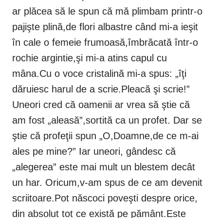
ar plăcea să le spun că mă plimbam printr-o
pajişte plină,de flori albastre când mi-a ieşit
în cale o femeie frumoasă,îmbrăcată într-o
rochie argintie,şi mi-a atins capul cu
mâna.Cu o voce cristalină mi-a spus: „îţi
dăruiesc harul de a scrie.Pleacă şi scrie!”
Uneori cred că oamenii ar vrea să ştie că
am fost „aleasă”,sortită ca un profet. Dar se
ştie că profeţii spun „O,Doamne,de ce m-ai
ales pe mine?” Iar uneori, gândesc că
„alegerea” este mai mult un blestem decât
un har. Oricum,v-am spus de ce am devenit
scriitoare.Pot născoci poveşti despre orice,
din absolut tot ce există pe pământ.Este