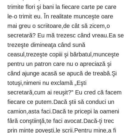
trimite flori şi bani la fiecare carte pe care
le-o trimit eu. În realitate munceşte oare
mai greu o scriitoare,de cât să zicem,o
secretară? Eu mă trezesc când vreau.Ea se
trezeşte dimineaţa când sună
ceasul,trezeşte copiii şi bărbatul,munceşte
pentru un patron care nu o apreciază şi
când ajunge acasă se apucă de treabă.Şi
totuşi,nimeni nu exclamă „Eşti
secretară,cum ai reuşit?” Eu cred că facem
fiecare ce putem.Dacă ştii să conduci un
camion,asta faci.Dacă te pricepi la oameni
fâră conştiinţă,te faci avocat.Dacă-ţi trec
prin minte poveşti,le scrii.Pentru mine,a fi