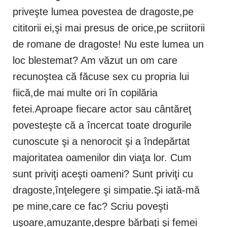
priveşte lumea povestea de dragoste,pe
cititorii ei,şi mai presus de orice,pe scriitorii
de romane de dragoste! Nu este lumea un
loc blestemat? Am văzut un om care
recunoştea că făcuse sex cu propria lui
fiică,de mai multe ori în copilăria
fetei.Aproape fiecare actor sau cântăreţ
povesteşte că a încercat toate drogurile
cunoscute şi a nenorocit şi a îndepărtat
majoritatea oamenilor din viaţa lor. Cum
sunt priviţi aceşti oameni? Sunt priviţi cu
dragoste,înţelegere şi simpatie.Şi iată-mă
pe mine,care ce fac? Scriu poveşti
uşoare,amuzante,despre bărbaţi şi femei