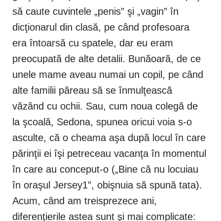
să caute cuvintele „penis” şi „vagin” în
dicţionarul din clasă, pe când profesoara
era întoarsă cu spatele, dar eu eram
preocupată de alte detalii. Bunăoară, de ce
unele mame aveau numai un copil, pe când
alte familii păreau să se înmulţească
văzând cu ochii. Sau, cum noua colegă de
la şcoală, Sedona, spunea oricui voia s-o
asculte, că o cheama aşa după locul în care
părinţii ei îşi petreceau vacanţa în momentul
în care au conceput-o („Bine că nu locuiau
în oraşul Jersey1”, obişnuia să spună tata).
Acum, când am treisprezece ani,
diferenţierile astea sunt şi mai complicate: