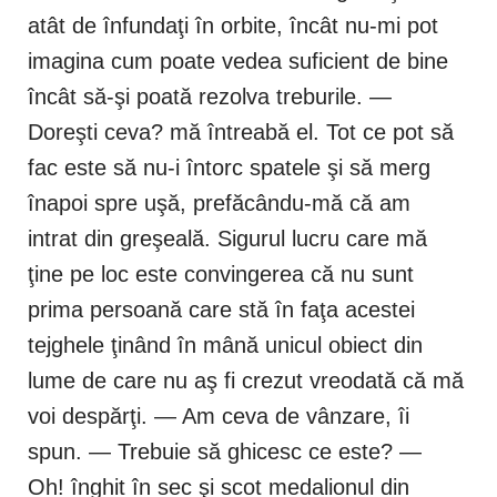
atât de înfundaţi în orbite, încât nu-mi pot
imagina cum poate vedea suficient de bine
încât să-şi poată rezolva treburile. —
Doreşti ceva? mă întreabă el. Tot ce pot să
fac este să nu-i întorc spatele şi să merg
înapoi spre uşă, prefăcându-mă că am
intrat din greşeală. Sigurul lucru care mă
ţine pe loc este convingerea că nu sunt
prima persoană care stă în faţa acestei
tejghele ţinând în mână unicul obiect din
lume de care nu aş fi crezut vreodată că mă
voi despărţi. — Am ceva de vânzare, îi
spun. — Trebuie să ghicesc ce este? —
Oh! înghit în sec şi scot medalionul din