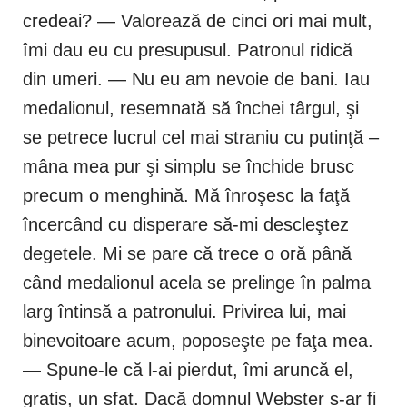
credeai? — Valorează de cinci ori mai mult,
îmi dau eu cu presupusul. Patronul ridică
din umeri. — Nu eu am nevoie de bani. Iau
medalionul, resemnată să închei târgul, şi
se petrece lucrul cel mai straniu cu putinţă –
mâna mea pur şi simplu se închide brusc
precum o menghină. Mă înroşesc la faţă
încercând cu disperare să-mi descleştez
degetele. Mi se pare că trece o oră până
când medalionul acela se prelinge în palma
larg întinsă a patronului. Privirea lui, mai
binevoitoare acum, poposeşte pe faţa mea.
— Spune-le că l-ai pierdut, îmi aruncă el,
gratis, un sfat. Dacă domnul Webster s-ar fi