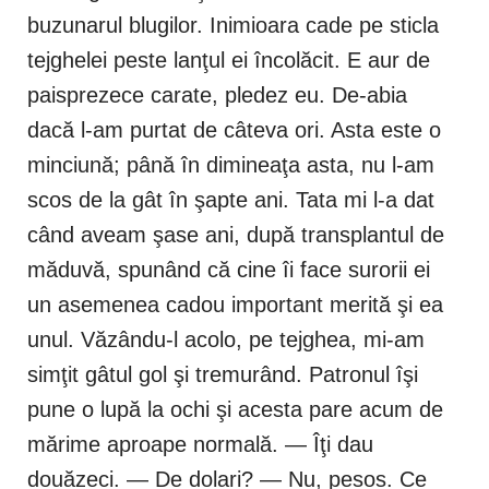
buzunarul blugilor. Inimioara cade pe sticla
tejghelei peste lanţul ei încolăcit. E aur de
paisprezece carate, pledez eu. De-abia
dacă l-am purtat de câteva ori. Asta este o
minciună; până în dimineaţa asta, nu l-am
scos de la gât în şapte ani. Tata mi l-a dat
când aveam şase ani, după transplantul de
măduvă, spunând că cine îi face surorii ei
un asemenea cadou important merită şi ea
unul. Văzându-l acolo, pe tejghea, mi-am
simţit gâtul gol şi tremurând. Patronul îşi
pune o lupă la ochi şi acesta pare acum de
mărime aproape normală. — Îţi dau
douăzeci. — De dolari? — Nu, pesos. Ce